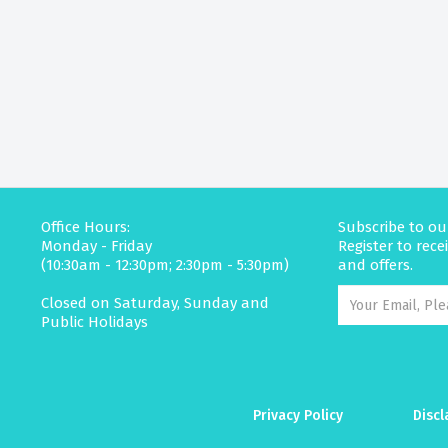
Office Hours:
Subscribe to ou
Monday - Friday
Register to rec
(10:30am - 12:30pm; 2:30pm - 5:30pm)
and offers.
Closed on Saturday, Sunday and
Public Holidays
Privacy Policy
Discl