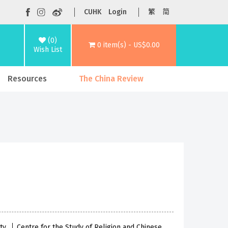
CUHK
Login
繁
简
(0)
0 item(s) - US$0.00
Wish List
Resources
The China Review
ety
Centre for the Study of Religion and Chinese