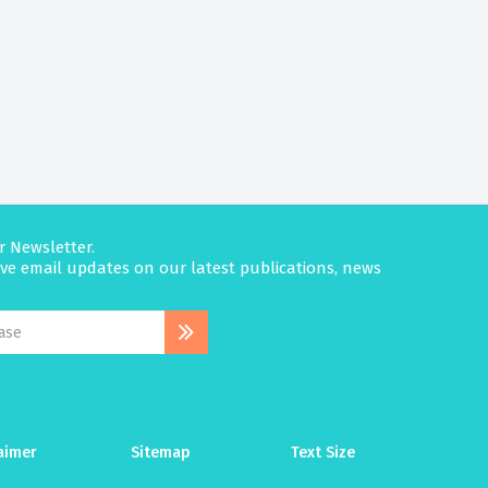
r Newsletter.
eive email updates on our latest publications, news
aimer
Sitemap
Text Size