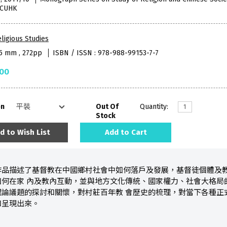
, CUHK
ligious Studies
65 mm , 272pp
ISBN / ISSN : 978-988-99153-7-7
.00
on
Out Of
Quantity:
Stock
d to Wish List
Add to Cart
作品描述了基督教在中國鄉村社會中如何落戶及發展，基督徒個體及
如何在家 內及教內互動，並與地方文化傳統、國家權力、社會大格局
理論議題的探討和關懷，對村莊百年教 會歷史的梳理，對當下各種正
和呈現出來。