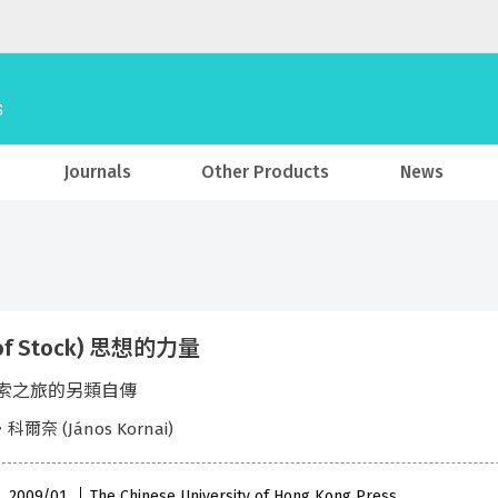
Journals
Other Products
News
 of Stock) 思想的力量
索之旅的另類自傳
爾奈 (János Kornai)
 , 2009/01
The Chinese University of Hong Kong Press