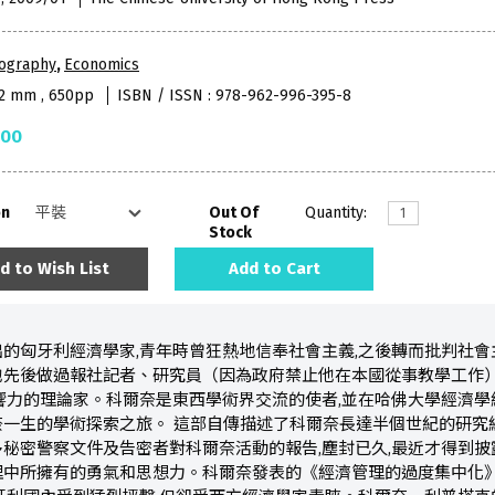
iography
,
Economics
52 mm , 650pp
ISBN / ISSN : 978-962-996-395-8
.00
on
Out Of
Quantity:
Stock
d to Wish List
Add to Cart
的匈牙利經濟學家,青年時曾狂熱地信奉社會主義,之後轉而批判社
先後做過報社記者、研究員（因為政府禁止他在本國從事教學工作）,1
響力的理論家。科爾奈是東西學術界交流的使者,並在哈佛大學經濟
一生的學術探索之旅。 這部自傳描述了科爾奈長達半個世紀的研究
秘密警察文件及告密者對科爾奈活動的報告,塵封已久,最近才得到披
中所擁有的勇氣和思想力。科爾奈發表的《經濟管理的過度集中化》（