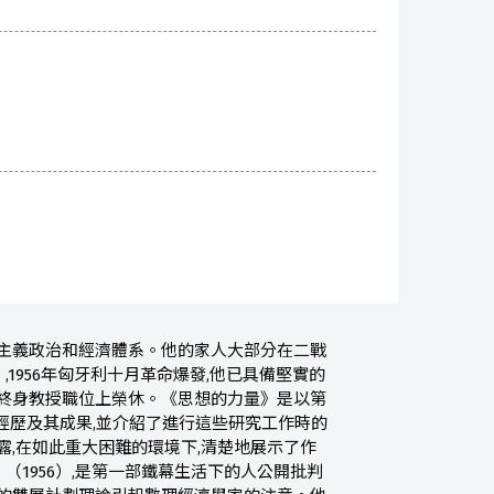
會主義政治和經濟體系。他的家人大部分在二戰
956年匈牙利十月革命爆發,他已具備堅實的
學終身教授職位上榮休。《思想的力量》是以第
經歷及其成果,並介紹了進行這些研究工作時的
露,在如此重大困難的環境下,清楚地展示了作
1956）,是第一部鐵幕生活下的人公開批判