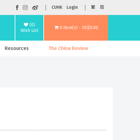
CUHK
Login
繁
简
(0)
0 item(s) - US$0.00
Wish List
Resources
The China Review