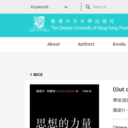
About
Authors
Books
BACK
(Out
學術探
雅諾什‧科
Chinese