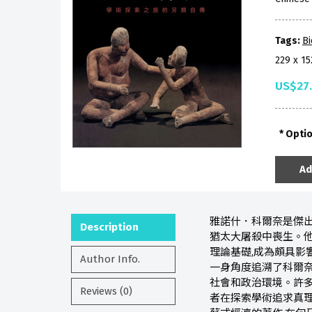
Tags:
B
229 x 1
US$27
Opti
Ad
雅諾什．科爾奈是傑出
Description
猶太大屠殺中喪生。他
理論基礎,成為頗具影
Author Info.
一身角度追溯了科爾奈
社會和政治環境。許多
Reviews (0)
者在探索學術追求真理