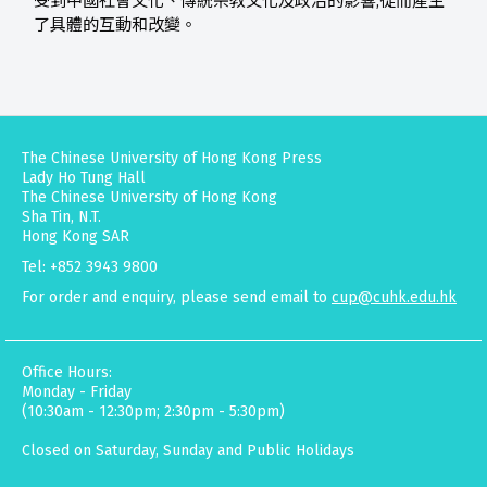
受到中國社會文化、傳統宗教文化及政治的影響,從而產生
了具體的互動和改變。
The Chinese University of Hong Kong Press
Lady Ho Tung Hall
The Chinese University of Hong Kong
Sha Tin, N.T.
Hong Kong SAR
Tel: +852 3943 9800
For order and enquiry, please send email to
cup@cuhk.edu.hk
Office Hours:
Monday - Friday
(10:30am - 12:30pm; 2:30pm - 5:30pm)
Closed on Saturday, Sunday and Public Holidays