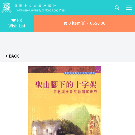
(0)
0 item(s) - US$0.00
Wish List
BACK