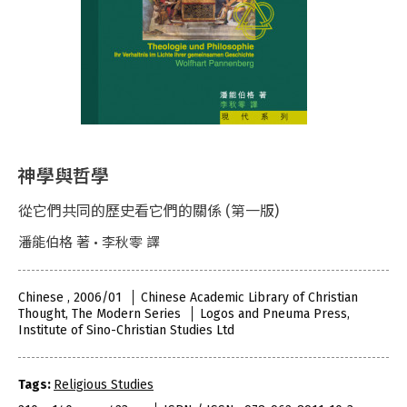
神學與哲學
從它們共同的歷史看它們的關係 (第一版)
潘能伯格 著 • 李秋零 譯
Chinese , 2006/01
Chinese Academic Library of Christian
Thought, The Modern Series
Logos and Pneuma Press,
Institute of Sino-Christian Studies Ltd
Tags:
Religious Studies