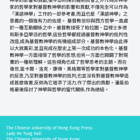
神學的影響和貢獻,後半部則探討體制教會之外作為非神學
家的哲學家對基督教神學的影響和貢獻,不僅完全可以作為
「漢語神學」工作的一部參考書,而且也是「漢語神學」之
意義的一個強有力的佐證。 基督教信仰與西方哲學一直處
於一種互動關係之中。基督教接受了柏拉圖、亞裡士多德
和斯多亞學派的哲學,這些哲學都經過基督教神學的批判性
改造,成為基督教神學的有機組成部分。基督教神學由此得
以大放異彩,並且完成在歷史上第一次成功的本色化。基督
教神學一方面接受了哲學的思想,但另一方面也開闢了對現
實的一種新理解。這些視角也成了哲學思考的主題。而在
後世,笛卡爾、洛克、康得、黑格爾等哲學家對基督教神學
的反思,乃至對基督教神學的批判,也並沒有對基督教神學造
成甚麼傷害,反倒為它增添了活力,作了傑出的貢獻。潘能伯
格最後探討了神學與哲學的當代關係,作為總結。
The Chinese University of Hong Kong Press
Lady Ho Tung Hall
The Chinese University of Hong Kong