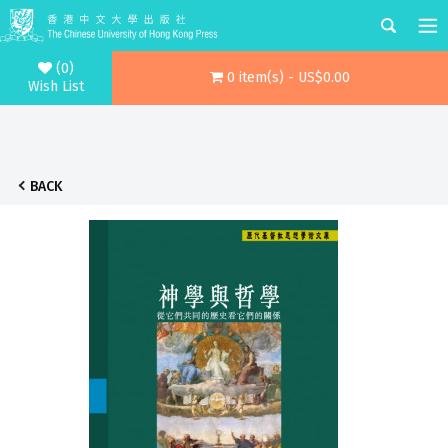
(0)
0 item(s) - US$0.00
Wish List
BACK