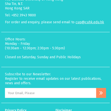
Sha Tin, N.T.
Hong Kong SAR
Tel: +852 3943 9800
For order and enquiry, please send email to
cup@cuhk.edu.hk
Office Hours:
Monday - Friday
(10:30am - 12:30pm; 2:30pm - 5:30pm)
Closed on Saturday, Sunday and Public Holidays
Subscribe to our Newsletter.
Register to receive email updates on our latest publications,
news and offers.
Privacy Policy
Disclaimer