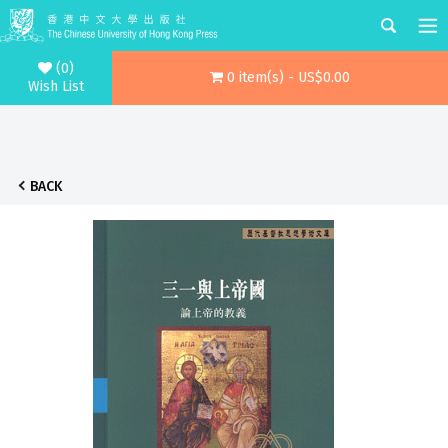
(0)
0 item(s) - US$0.00
Wish List
BACK