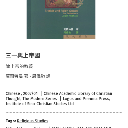
三一與上帝國
論上帝的教義
莫爾特曼 著 • 周偉馳 譯
Chinese , 2007/01
Chinese Academic Library of Christian
Thought, The Modern Series
Logos and Pneuma Press,
Institute of Sino-Christian Studies Ltd
Tags:
Religious Studies