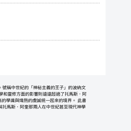
。號稱中世紀的「神秘主義的王子」的波納文
神學和靈修方面的影響則遠遠超過了托馬斯．阿
高的學識與熾熱的虔誠統一起來的境界。 此書
與托馬斯．阿奎那兩人在中世紀甚至現代神學