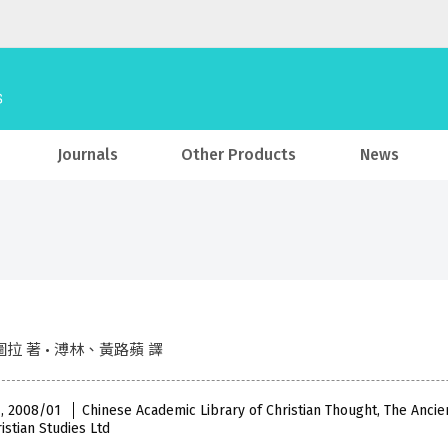
Journals
Other Products
News
拉 著 • 溥林、黃路蘋 譯
 , 2008/01
Chinese Academic Library of Christian Thought, The Ancie
istian Studies Ltd