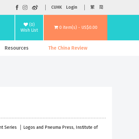
CUHK
Login
繁
简
(0)
0 item(s) - US$0.00
Wish List
Resources
The China Review
nt Series
Logos and Pneuma Press, Institute of