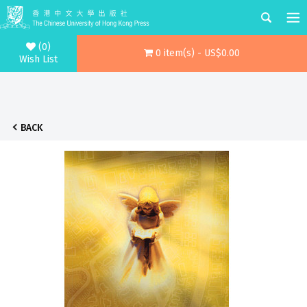
(0)
0 item(s) - US$0.00
Wish List
BACK