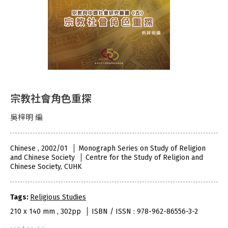
宗教社會角色重探
吳梓明 編
Chinese , 2002/01
Monograph Series on Study of Religion
and Chinese Society
Centre for the Study of Religion and
Chinese Society, CUHK
Tags:
Religious Studies
210 x 140 mm , 302pp
ISBN / ISSN : 978-962-86556-3-2