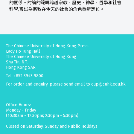
的關係。討論的範疇跨越宗教、歷史、神學、哲學和社會
科學,嘗試為宗教在今天的社會的角色重新定位。
The Chinese University of Hong Kong Press
Lady Ho Tung Hall
The Chinese University of Hong Kong
Sha Tin, N.T.
Hong Kong SAR
Tel: +852 3943 9800
For order and enquiry, please send email to
cup@cuhk.edu.hk
Office Hours:
Monday - Friday
(10:30am - 12:30pm; 2:30pm - 5:30pm)
Closed on Saturday, Sunday and Public Holidays