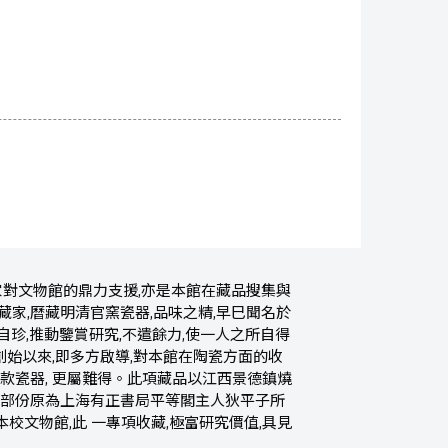
家對文物館的鼎力支援,亦是本館在藏品搜集與
家,曆藏明清官窯瓷器,品味之精,早巳聞名於
而自珍,推動鑒賞研究,不遣餘力,使一人之所自得
創始以來,即多方啟導,對本館在陶瓷方面的收
款瓷器, 更屬難得。此項藏品以江西景德鎮燒
大部份原為上海有正書局平等閣主人狄平子所
本校文物館,此 一專項收藏,極富研究價值,具見