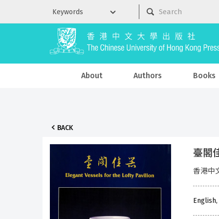
About
Authors
Books
BACK
臺閣
香港中
English,