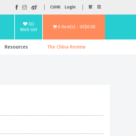
CUHK
Login
繁
简
(0)
0 item(s) - US$0.00
Wish List
Resources
The China Review