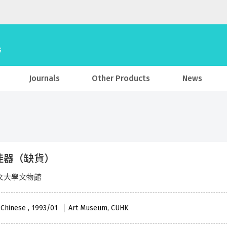
Journals
Other Products
News
佳器（缺貨）
文大學文物館
 Chinese , 1993/01
Art Museum, CUHK