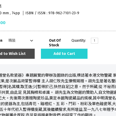
t
10 mm , 74pp
ISBN / ISSN : 978-962-7101-23-9
.00
on
Out Of
Quantity:
Stock
d to Wish List
Add to Cart
贈堂名款瓷器》專題展覽的舉辦及圖錄的出版,標誌著本港文物鑒藏 
果,是次展品荷蒙暫得樓 主人胡仁牧先生慷慨賜贈。胡先生是著名鑒藏
暫得]名其樓,取王逸少[暫得於己,快然自足]之意。然于所藏,從 不秘
所共賞,由此足 見其胸襟和卓識。 胡先生為文物館的贊助人,自文物館
尤大。先後兩次惠贈陶瓷珍品,奠定本館陶瓷藏品的規模,其中明清堂名
的瓷器為主,包括青花、釉裡紅、五 彩、鬥彩、粉彩及單色釉瓷等,
,五十年代初入暫得樓庋藏,其後繼續搜求,有所增益,至一九八七年贈予
文物館獲此厚貺,亦足見捐贈者對我們 的研究工作的期許。