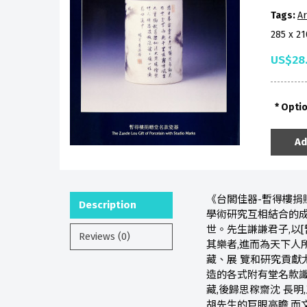
Tags:
Ar
285 x 2
US$28
Opti
Ad
《台閣佳器-暫得樓捐
Description
學術研究互相結合的成
世。先生謙謙君子,以[
Reviews (0)
其樂者,進而為天下人
藏、展 覽和研究貢獻
造的各式附有堂名款識
藏,後歸思稼齋沈 長明
胡先生的巨眼高瞻,而