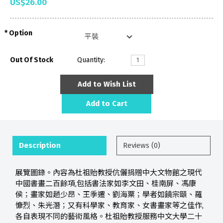
US$26.00
Option
Out Of Stock
Quantity:
Add to Wish List
Add to Cart
Description
Reviews (0)
展覽圖錄。內容為杜祖貽教授伉儷捐贈中大文物館之現代
中國書畫二百餘項,包括書法家如李文田、桂南屏、馮康
侯；畫家如趙少昂、王季遷、劉海粟；學者如饒宗頤、羅
慷烈、朱光潛；又有科學家、教育家、女書畫家等之佳作,
各自表現不同的藝術風格。杜祖貽教授服務中文大學二十