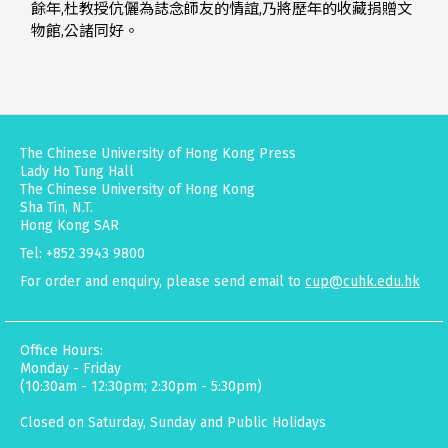
餘年,杜教授伉儷為誌念師友的情誼,乃將歷年的收藏捐贈文
物館,公諸同好。
The Chinese University of Hong Kong Press
Lady Ho Tung Hall
The Chinese University of Hong Kong
Sha Tin, N.T.
Hong Kong SAR
Tel: +852 3943 9800
For order and enquiry, please send email to
cup@cuhk.edu.hk
Office Hours:
Monday - Friday
(10:30am - 12:30pm; 2:30pm - 5:30pm)
Closed on Saturday, Sunday and Public Holidays