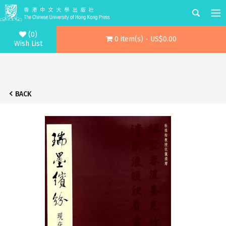
(0)
0 item(s) - US$0.00
Wish List
BACK