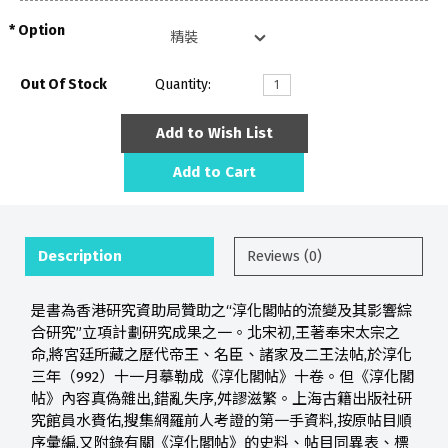
Option
Out Of Stock
Quantity:
Add to Wish List
Add to Cart
Description
Reviews (0)
是書為香港研究資助局贊助之“淳化閣帖的流變及其影響綜
合研究”立項計劃研究成果之一。北宋初,王著奉宋太宗之
命,將宮廷所藏之歷代帝王、名臣、諸家及二王法帖,於淳化
三年（992）十一月摹勒成《淳化閣帖》十卷。但《淳化閣
帖》內容真偽雜出,錯亂失序,舛謬滋繁。上海古籍出版社研
究館員水賚佑,搜集網羅前人考證的第一手資料,按原帖目順
序彙編,又附錄有關《淳化閣帖》的史料、帖目同異表、標