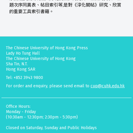
題次序同異表、帖目索引等,是對《淳化閣帖》研究、欣賞
的重要工具索引書籍。
The Chinese University of Hong Kong Press
Lady Ho Tung Hall
The Chinese University of Hong Kong
Sha Tin, N.T.
Hong Kong SAR
Tel: +852 3943 9800
For order and enquiry, please send email to
cup@cuhk.edu.hk
Office Hours:
Monday - Friday
(10:30am - 12:30pm; 2:30pm - 5:30pm)
Closed on Saturday, Sunday and Public Holidays