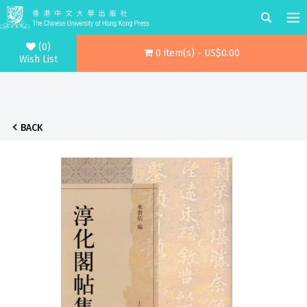
(0)
0 item(s) - US$0.00
Wish List
BACK