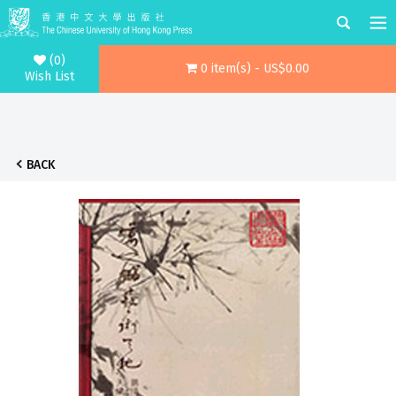
(0)
0 item(s) - US$0.00
Wish List
BACK