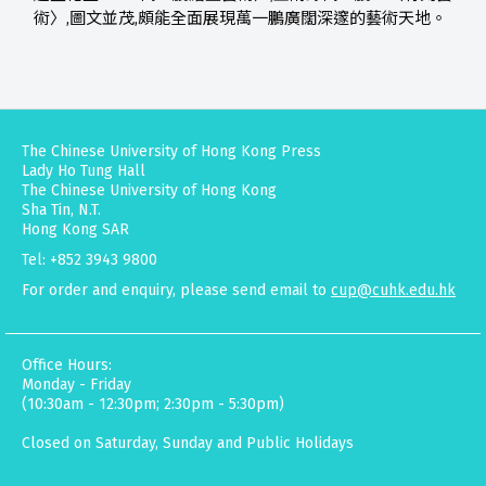
術〉,圖文並茂,頗能全面展現萬一鵬廣闊深邃的藝術天地。
The Chinese University of Hong Kong Press
Lady Ho Tung Hall
The Chinese University of Hong Kong
Sha Tin, N.T.
Hong Kong SAR
Tel: +852 3943 9800
For order and enquiry, please send email to
cup@cuhk.edu.hk
Office Hours:
Monday - Friday
(10:30am - 12:30pm; 2:30pm - 5:30pm)
Closed on Saturday, Sunday and Public Holidays