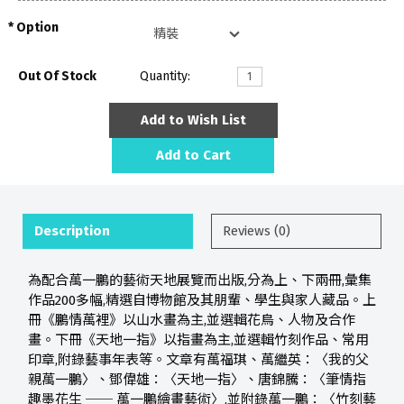
Option
Out Of Stock
Quantity:
Add to Wish List
Add to Cart
Description
Reviews (0)
為配合萬一鵬的藝術天地展覽而出版,分為上、下兩冊,彙集
作品200多幅,精選自博物館及其朋輩、學生與家人藏品。上
冊《鵬情萬裡》以山水畫為主,並選輯花鳥、人物及合作
畫。下冊《天地一指》以指畫為主,並選輯竹刻作品、常用
印章,附錄藝事年表等。文章有萬福琪、萬繼英：〈我的父
親萬一鵬〉、鄧偉雄：〈天地一指〉、唐錦騰：〈筆情指
趣墨花生 ── 萬一鵬繪畫藝術〉,並附錄萬一鵬：〈竹刻藝