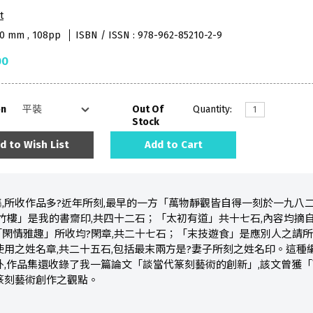
t
10 mm , 108pp
ISBN / ISSN : 978-962-85210-2-9
00
on
Out Of
Quantity:
Stock
d to Wish List
Add to Cart
,所收作品多?近年所刻,最早的一方「萬物靜觀皆自得一刻於一九八
竹樓」是我的書齋印,共四十二石；「太初有道」共十七石,內容均摘自
閑情雅趣」所收均?閑章,共二十七石；「末技遊食」是應別人之請所刻
使用之姓名章,共二十五石,包括最末兩方是?妻子所刻之姓名印。這種
外,作品集還收錄了我一篇論文「談當代篆刻藝術的創新」,該文曾獲
篆刻藝術創作之觀點。