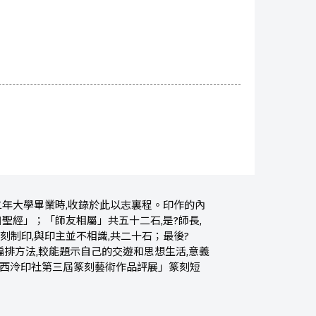
二年大學畢業時,收錄於此以志裏程。印作的內
聖經」；「師友相屬」共五十二石,是?師長,
制印,與印主並不相識,共二十石；最後?
編排方法,較能題示自己的交遊和思想生活,意義
「西泠印社第三屆篆刻藝術作品評展」篆刻短