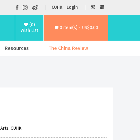
CUHK
Login
繁
简
(0)
0 item(s) - US$0.00
Wish List
Resources
The China Review
 Arts, CUHK