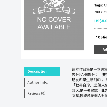
Tags:
Ar
280 x 2
US$8.
Opti
Ad
這本作品集是一本選集
Description
容分?六個部分：「雙
朋友和學生所刻印；「
Author Info.
「敝帚自珍」,是個人
較大,是一種嘗試。此
Reviews (0)
文獎,較能體現個人對