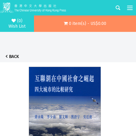
(0)
0 item(s) - US$0.00
Wish List
BACK