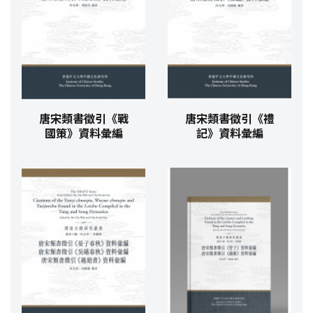
唐宋類書徵引《戰
唐宋類書徵引《禮
國策》資料彙編
記》資料彙編