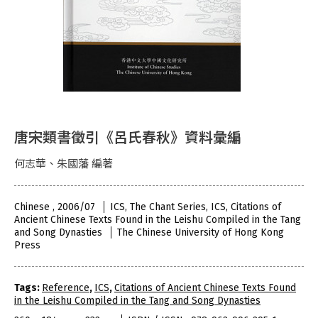
唐宋類書徵引《呂氏春秋》資料彙編
何志華、朱國藩 編著
Chinese , 2006/07
ICS, The Chant Series, ICS, Citations of
Ancient Chinese Texts Found in the Leishu Compiled in the Tang
and Song Dynasties
The Chinese University of Hong Kong
Press
Tags:
Reference
,
ICS
,
Citations of Ancient Chinese Texts Found
in the Leishu Compiled in the Tang and Song Dynasties