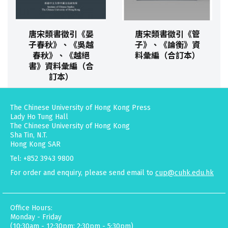
唐宋類書徵引《晏
唐宋類書徵引《管
子春秋》、《吳越
子》、《論衡》資
春秋》、《越絕
料彙編（合訂本）
書》資料彙編（合
訂本）
The Chinese University of Hong Kong Press
Lady Ho Tung Hall
The Chinese University of Hong Kong
Sha Tin, N.T.
Hong Kong SAR
Tel: +852 3943 9800
For order and enquiry, please send email to
cup@cuhk.edu.hk
Office Hours:
Monday - Friday
(10:30am - 12:30pm; 2:30pm - 5:30pm)