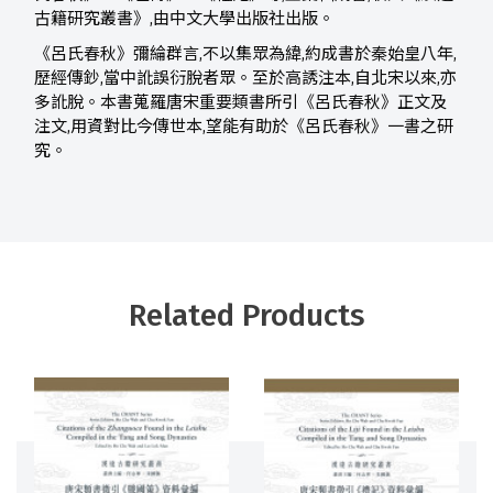
古籍研究叢書》,由中文大學出版社出版。
《呂氏春秋》彌綸群言,不以集眾為緯,約成書於秦始皇八年,
歷經傳鈔,當中訛誤衍脫者眾。至於高誘注本,自北宋以來,亦
多訛脫。本書蒐羅唐宋重要類書所引《呂氏春秋》正文及
注文,用資對比今傳世本,望能有助於《呂氏春秋》一書之研
究。
Related Products