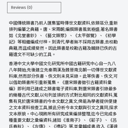
Reviews (0)
中國傳統類書乃前人匯集當時傳世文獻資料,依類區分,重新
排列編纂之典籍。唐、宋兩朝,編撰類書風氣極盛,著名類書
如《北堂書鈔》、《藝文類聚》、《太平御覽》、《初學
記》等相繼編成付梓。到清代,學者無不採用古類書,去校勘
典籍,而且成績斐然。因此類書是校勘古籍及輯錄已佚的古
籍遺文不可缺少的工具。
香港中文大學中國文化研究所中國古籍研究中心自一九八
八年開始,先後建立先秦兩漢及魏晉南北朝一切傳世文獻資
料庫,然而部分佚書、佚文則未見采錄。此等佚書、佚文,可
以借助類書所引重新蒐集。《唐宋類書徵引古籍資料彙
編》即利用已建成之類書電子資料庫,對唐宋類書引錄最多
的幾種古代文獻,以句列並排的方式對比相同的文獻資料,蒐
集有見於唐宋類書的今本文獻之異文,俾能為學者提供便捷
之文本資料檢查工具,據此分析今本文獻與引文之異同,探求
文本原貌。中心現將所有研究成果編排整理,迄今已完成多
種重要文獻之彙編資料,諸如《淮南子》、《莊子》、《呂
氏春秋》、《左傳》、《禮記》等,並彙輯成書,收入《漢達