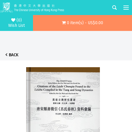
(0)
0 item(s) - US$0.00
Wish List
BACK