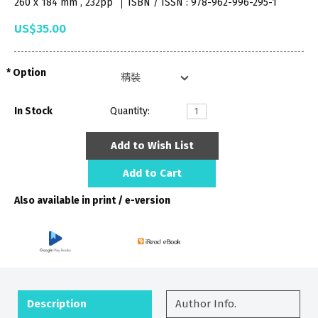
260 x 184 mm , 232pp
ISBN / ISSN : 978-962-996-295-1
US$35.00
Option
In Stock
Quantity:
Add to Wish List
Add to Cart
Also available in print / e-version
Description
Author Info.