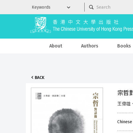
About
Authors
Books
BACK
宗哲
王偉雄
Chinese