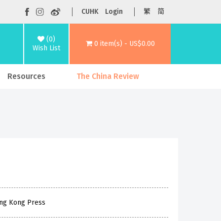
CUHK
Login
繁
简
(0)
0 item(s) - US$0.00
Wish List
Resources
The China Review
ong Kong Press