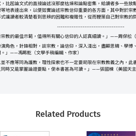
式，比起論文式的直接論述沒那麼枯燥和論點密集，給讀者多一些放
對等地表達出來，以便如實論述宗教信仰重要的各方面，其中對於宗
形式讓讀者較清楚看到思辨的困難和複雜性，從而鞭策自己對宗教的
-------------------------------------
看宗教的最佳示範，值得所有關心信仰的人認真細讀。」——周保松
扮演角色，針鋒相對，談宗教，論信仰，深入淺出，盡顯思精、學博
聞。」——馮睎乾（文學手稿編輯、作家）
思並不應等同為護教，理性探索也不一定要局限在宗教教義之內，此
之同時又能掌握論證要點，使本書甚為可讀。」——張國棟（美國天
Related Products