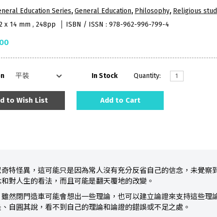
neral Education Series
,
General Education
,
Philosophy
,
Religious stud
52 x 14 mm , 248pp
ISBN / ISSN : 978-962-996-799-4
.00
on
In Stock
Quantity:
d to Wish List
Add to Cart
似奇特怪異，這可能只是因為常人沒有充分反省自己的信念，未覺察
念和對人生的看法，而且可能是翻天覆地的改變。
。雖然閉門造車可能會想出一些理論，也可以建立論證來支持這些理
是、自圓其說，看不到自己的理論和論證的錯誤或不足之處。