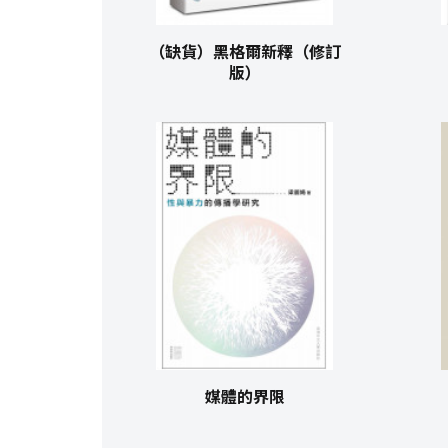
（缺貨）黑格爾新釋（修訂
版）
媒體的界限