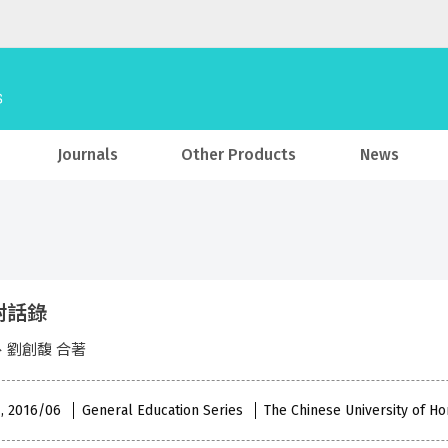
Journals
Other Products
News
對話錄
、劉創馥 合著
 , 2016/06
General Education Series
The Chinese University of H