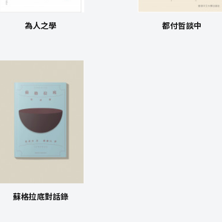
為人之學
都付哲談中
蘇格拉底對話錄