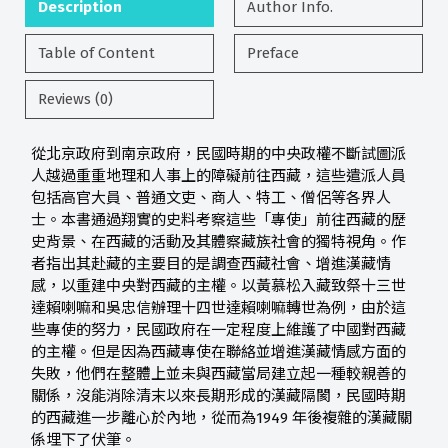
Description
Author Info.
Table of Content
Preface
Reviews (0)
從北京政府到南京政府，民國時期的中央政權不斷試圖派
人越過重重地理和人事上的障礙前往西藏，這些遣派人員
包括高官大員、普通文吏、商人、特工、僧侶等各界人
士。本書通過翔實的史料考察這些「專使」前往西藏的歷
史背景、在西藏的活動及其體察藏族社會的獨特視角。作
者指出其赴藏的主要目的是調查西藏社會、增進漢藏情
感，以重建中央對西藏的主權。以黃慕松入藏致祭十三世
達賴喇嘛和吳忠信辦理十四世達賴喇嘛轉世為例，由於這
些專使的努力，民國政府在一定程度上維護了中國對西藏
的主權。但是因為西藏專使在聯絡並增進漢藏情感方面的
失敗，他們在整體上並未與西藏當局建立起一種較親善的
關係，沒能消除清末以來長期形成的漢藏隔閡，民國時期
的西藏進一步離心於內地，從而為1949 年後複雜的漢藏關
係埋下了伏筆。