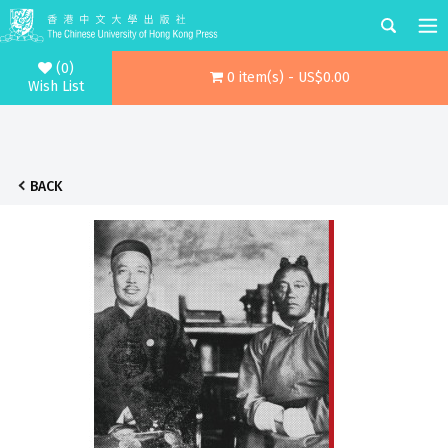
(0)
0 item(s) - US$0.00
Wish List
BACK