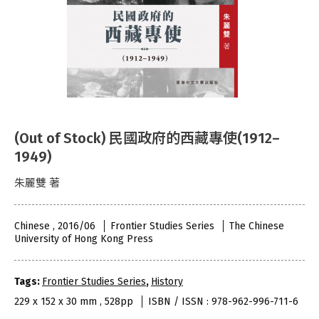
(Out of Stock) 民國政府的西藏專使(1912–
1949)
朱麗雙 著
Chinese , 2016/06
Frontier Studies Series
The Chinese
University of Hong Kong Press
Tags:
Frontier Studies Series
,
History
229 x 152 x 30 mm , 528pp
ISBN / ISSN : 978-962-996-711-6