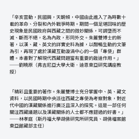
「辛亥雲動，民國興，天朝傾，中國由此進入了為時數十
載的革命、分裂和內外戰爭時期。期間一個足堪回味的歷
史現象是民國政府與西藏之間的微妙關係，可謂墮而不
滅、斷而不絕，名為內政，形同外交。朱麗雙博士的新
著，以漢、藏、英文的詳實史料為據，以酣暢生動的文筆
為引，再現了處於漢藏互動漩渦中心的一個「專使」群
體。本書對了解現代西藏問題當有重要的啟迪作用。」
──劉曉原（弗吉尼亞大學大衛．迪恩東亞研究講座教
授）
「精彩且重要的著作。朱麗雙博士充分掌握中、英、藏文
資料，以民國時期中央派往西藏之專使為考察對象，對近
代中國的漢藏關係進行廣泛且深入的探究。這是一部任何
關注西藏議題以及漢藏關係的人士都不應錯過的好書。」
──林孝庭（斯丹福大學胡佛研究所研究員、胡佛檔案館
東亞館藏部主任）