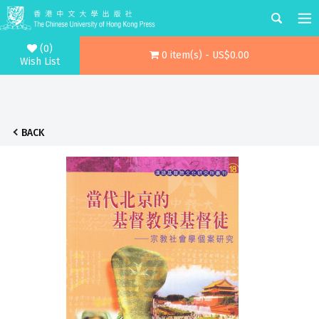
(0)
0 item(s) - US$0.00
Wish List
BACK