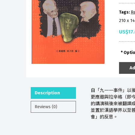
Tags:
Re
210 x 1
US$17
Opti
Ad
自「九一一事件」以
Description
更應邀與拉辛格（即
的講演稿後來被翻譯成
Reviews (0)
並置於漢語學界以至普
會」的反思。