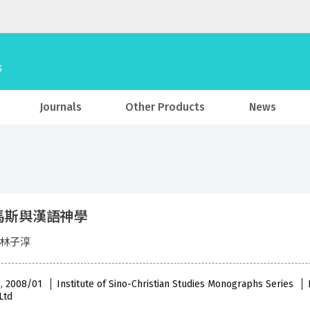
Journals
Other Products
News
馬斯與漢語神學
 林子淳
 , 2008/01
Institute of Sino-Christian Studies Monographs Series
Ltd