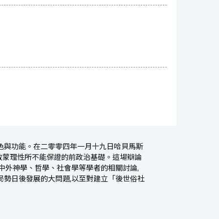
色與功能。在二零零四年一月十九日哈貝馬斯
啟蒙理性所不能保證的前政治基礎。這場辯論
中外神學、哲學、社會學等學者的相關討論,
局勢日後發展的大問題,以至對建立「後世俗社