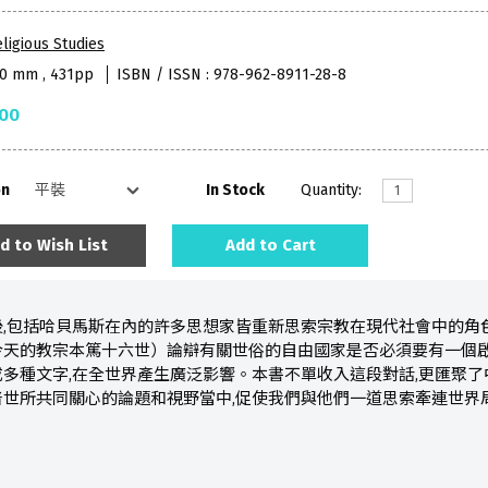
ligious Studies
40 mm , 431pp
ISBN / ISSN : 978-962-8911-28-8
.00
on
In Stock
Quantity:
d to Wish List
Add to Cart
後,包括哈貝馬斯在內的許多思想家皆重新思索宗教在現代社會中的角
今天的教宗本篤十六世）論辯有關世俗的自由國家是否必須要有一個
多種文字,在全世界產生廣泛影響。本書不單收入這段對話,更匯聚了
世所共同關心的論題和視野當中,促使我們與他們一道思索牽連世界