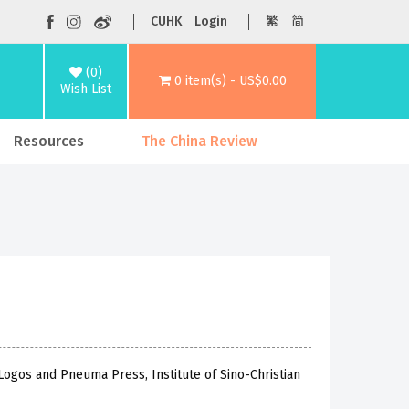
CUHK
Login
繁
简
(0)
0 item(s) - US$0.00
Wish List
Resources
The China Review
Logos and Pneuma Press, Institute of Sino-Christian