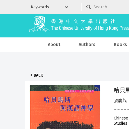
About
Authors
Books
BACK
哈貝
張慶熊,
Chinese
Studies 