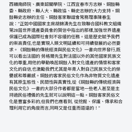
西贛南師院、廣東韶關學院、江西宜春市方志辦、銅鼓縣
委、縣政府、縣人大、縣政協、縣史志辦的大力支持。銅
鼓縣史志辦的主任、銅鼓客家聯誼會常務理事陳春生
說：“正如中國國家主席胡錦濤先生在致聯合國科教文組織
第28屆世界遺產委員會的賀信中指出的那樣,加強世界遺產
保護已成為國際社會刻不容緩的任務。這是歷史賦予我們
的崇高責任,也是實現人類文明延續和可持續發展的必然要
求。《銅鼓縣的傳統經濟與民俗文化》一書向世界發行,既
可以看出法國的 勞格爾先生對法國以外的其他國家民族文
化的尊重,用他的舉動喚起銅鼓人對文化遺產的情懷和客家
文化的自信,也激勵我們尤其是年青人對自己民族文化的榮
譽感和尊嚴感。銅鼓的客家民俗文化作為非物質文化遺產
有其原生態性、民間性與真實性,從《銅鼓縣的傳統經濟與
民俗文化》一書的大部分作者都是當地一些老人甚至是主
持過民俗禮儀的先生就可以說明這一點。銅鼓客家民俗文
化是豐富多彩的,但我們也應看到, 從挖掘、保護、傳承和合
理利用它的角度而言,同時又是任重而道遠的！”