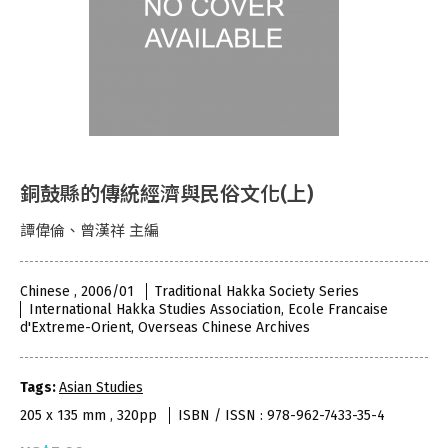
銅鼓縣的傳統經濟與民俗文化(上)
譚偉倫、曾漢祥 主編
Chinese , 2006/01
Traditional Hakka Society Series
International Hakka Studies Association, Ecole Francaise
d'Extreme-Orient, Overseas Chinese Archives
Tags:
Asian Studies
205 x 135 mm , 320pp
ISBN / ISSN : 978-962-7433-35-4