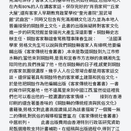
完滿地保存了客家文化的基本特色,例如在銅鼓,包括本地人
在內有80%的人在講客家話。保存完好的“肖翁家祠”“丘家
大屋”,還有客家人早期教育啟蒙學校“奎光書院”,習武場
館“武曲宮”。同時又包含有充滿湘贛文化活力,並為本地人
普遍接受的銅鼓原土文化。此書的出版無疑將對客家文化
進一步的研究挖掘並發揚光大產生深遠影響。銅鼓縣史志
辦主任、銅鼓客家聯誼會常務理事陳春生說： “法國漢
學家 勞格文先生可以說與我們銅鼓縣客家人有緣啊,他要編
輯出版《客家傳統社會叢書》,本來是取道銅鼓到九江市修
水縣的,當他來到銅鼓時,是我和宜春市方志辦的袁贛湘先生
陪同他的,我們挽留了他。他在銅鼓縣的日子裡,感覺到銅鼓
的客家氛圍很濃厚。幾乎人人在公眾場合都是用客家話交
談。還保留著具有銅鼓特色的客家鄉土建築和民俗文化。
於是他把銅鼓作為他編輯出版《客家傳統社會叢書》一書
的寫作研究基地。他不遠萬里來到中國江西,當然從這裡我
們也可以看出他的一腔濃濃的客家情緣。” 接到在香港
印刷的還含著墨香味的《銅鼓縣的傳統經濟與民俗文化》
書籍後,勞格文對此書高度讚揚,認為該書描寫了一個獨一無
二的傳統,對民俗的報導相當豐富,在《客家傳統社會叢書》
中居前列。 此書出版費用由香港特別行政區研究資助
局甄選撥款支持計畫補助。在組稿與出版過程中,得到了江