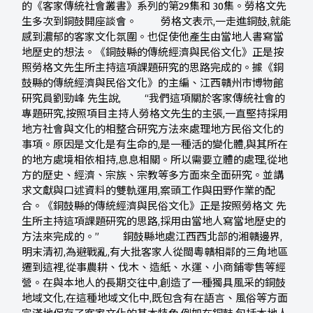
的《客家傳統社會叢書》系列的第29集和 30集。勞格文先
生多次到銅鼓開座談會。 勞格文表示,一走進銅鼓,就能
感到濃郁的客家文化氛圍。也促使他產生由當地人書寫當
地歷史的想法。《銅鼓縣的傳統經濟與民俗文化》正是按
照勞格文先生所主持這項課題研究的思路完成的。據《銅
鼓縣的傳統經濟與民俗文化》的主編、江西贛州市博物館
研究員劉勁峰 先生說, “我們這項關於客家傳統社會的
專題研究,按照項目主持人勞格文先生的主張,一直堅持採用
地方社會與文化的相整合研究方法來處理地方民俗文化的
事項。原因是文化是有生命的,是一種活的變化體,與其所在
的地方處境相依相持,息息相關。所以需要立體的處理,從地
方的歷史、經濟、宗族、宗教等多方面來全面研究。並講
求文獻與口述資料的雙軌運用,案頭工作與田野作業的配
合。《銅鼓縣的傳統經濟與民俗文化》正是按照勞格文 先
生所主持這項課題研究的思路,採用由當地人寫當地歷史的
方法來完成的。” 銅鼓縣地處江西西北部的湘贛邊界,
明末清初,為避戰亂,有大批客家人從閩粵贛相鄰的三角地區
遷到這裡,從事農耕、伐木、造紙、水運、小商鋪零售等經
營。在與本地人的長期交往中,創造了一種獨具風采的銅鼓
地域文化,在這種地域文化中,既包含有在語言、風俗等方面