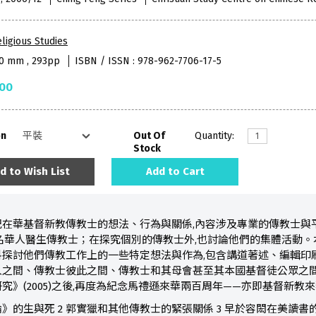
ligious Studies
50 mm , 293pp
ISBN / ISSN : 978-962-7706-17-5
.00
on
Out Of
Quantity:
Stock
d to Wish List
Add to Cart
在華基督新教傳教士的想法、行為與關係,內容涉及專業的傳教士與平
名華人醫生傳教士；在探究個別的傳教士外,也討論他們的集體活動。
探討他們傳教工作上的一些特定想法與作為,包含講道著述、編輯印
人之間、傳教士彼此之間、傳教士和其母會甚至其本國基督徒公眾之間
究》(2005)之後,再度為紀念馬禮遜來華兩百周年——亦即基督新教
論》的生與死 2 郭實獵和其他傳教士的緊張關係 3 早於容閎在美讀書的