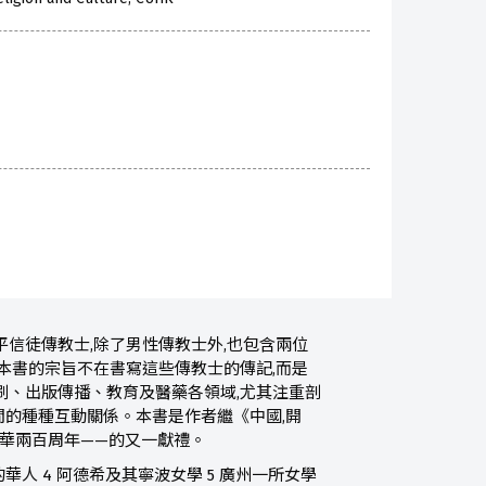
信徒傳教士,除了男性傳教士外,也包含兩位
本書的宗旨不在書寫這些傳教士的傳記,而是
刷、出版傳播、教育及醫藥各領域,尤其注重剖
的種種互動關係。本書是作者繼《中國,開
來華兩百周年——的又一獻禮。
華人 4 阿德希及其寧波女學 5 廣州一所女學