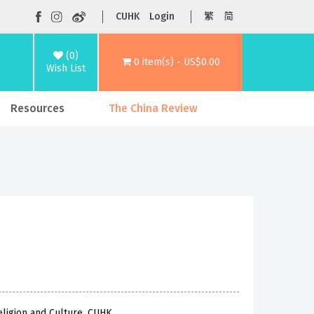
CUHK
Login
繁
简
(0)
0 item(s) - US$0.00
Wish List
Resources
The China Review
eligion and Culture, CUHK