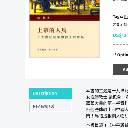
Tags:
Re
210 x 1
US$12
Opti
Ad
本書的主題是十九世紀
Description
女性傳教士,還包含一
藉著大量的第一手資料
Reviews (0)
析這些傳教士和中國
門！馬禮遜相關人物研
本書目錄 1 《中華叢