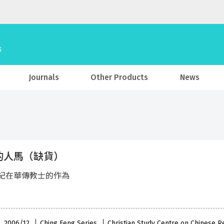
Journals
Other Products
News
的人馬（缺貨）
紀在華傳教士的作為
 , 2006/12
Ching Feng Series
Christian Study Centre on Chinese R