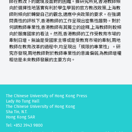
師在教改下的處境及面對的困難。據研究所見,香港教師傾
向於選擇性地落實有利於學生學習的官方教改政策,上海教
師則傾向於轉變自己的觀念,適應中央政策的要求。在強調
問責性的評核下,香港教師的工作呈現出密集性趨勢。對於
何謂教師專業性,香港教師有其獨立的詮釋,上海教師則較傾
向於服膺國家的看法。然而,香港教師的工作受教育市場的
牽制日增。無論是受國家主導或是受教育市場的牽制,兩地
教師在教育改革的過程中,均呈現出「規限的專業性」。研
究亦發現,兩地教師對於教師專業性的意識偏弱,為教師增權
相信是未來教師發展的主要方向。
The Chinese University of Hong Kong Press
Lady Ho Tung Hall
The Chinese University of Hong Kong
Sha Tin, N.T.
Hong Kong SAR
Tel: +852 3943 9800