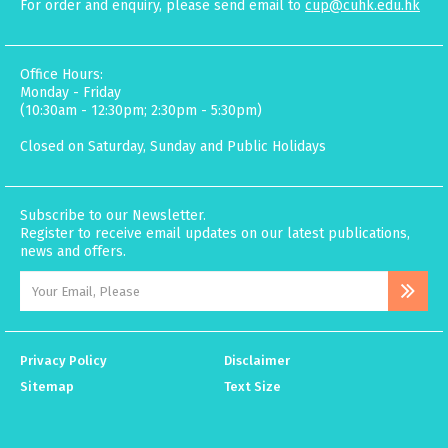
For order and enquiry, please send email to
cup@cuhk.edu.hk
Office Hours:
Monday - Friday
(10:30am - 12:30pm; 2:30pm - 5:30pm)
Closed on Saturday, Sunday and Public Holidays
Subscribe to our Newsletter.
Register to receive email updates on our latest publications,
news and offers.
Privacy Policy
Disclaimer
Sitemap
Text Size