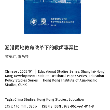
滬港兩地教育改革下的教師專業性
黎萬紅, 盧乃桂
Chinese , 2005/01
Educational Studies Series, Shanghai-Hong
Kong Development Institute Ocasional Paper Series, Education
Policy Studies Series
Hong Kong Institute of Asia-Pacific
Studies, CUHK
Tags:
China Studies
,
Hong Kong Studies
,
Education
215 x 140 mm , 32pp
ISBN / ISSN : 978-962-441-811-8