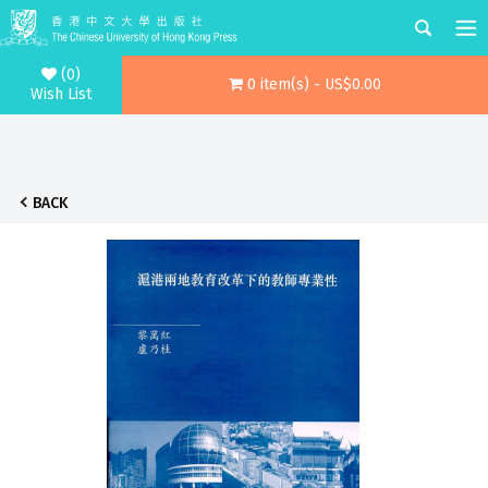
(0)
0 item(s) - US$0.00
Wish List
BACK