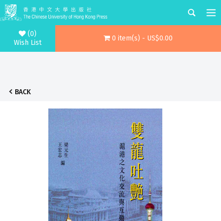
(0)
0 item(s) - US$0.00
Wish List
BACK