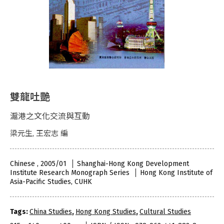
雙龍吐艷
滬港之文化交流與互動
梁元生, 王宏志 編
Chinese , 2005/01
Shanghai-Hong Kong Development
Institute Research Monograph Series
Hong Kong Institute of
Asia-Pacific Studies, CUHK
Tags:
China Studies
,
Hong Kong Studies
,
Cultural Studies