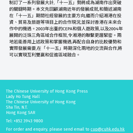
制訂了一系列發展大計,「十一五」勢將成為湖南作出突破
的關鍵時期。本文先回顧湖南近年的發展成就,和簡述湖南
在「十一五」期間社經發展的主要方向,繼而介紹湘港在投
資、貿易及旅遊等項目上的合作現況,並探討香港在未來合
作中的機遇。2003年出臺的CEPA和個人遊政策,以及2004年
展開的泛珠三角區域合作框架,令湘港的聯繫更趨緊密。兩
地若能善用上述政策和掌握機遇,再配合自身的比較優勢和
實際發展需要,在「十一五」時期深化兩地的交流與合作,將
可以實現互利雙贏和促進區域融合。
The Chinese University of Hong Kong Press
Lady Ho Tung Hall
The Chinese University of Hong Kong
Sha Tin, N.T.
Hong Kong SAR
Tel: +852 3943 9800
For order and enquiry, please send email to
cup@cuhk.edu.hk