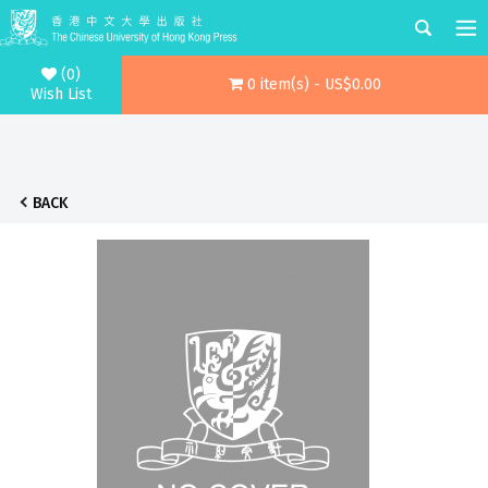
(0)
0 item(s) - US$0.00
Wish List
BACK