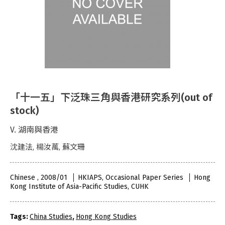
「十一五」下泛珠三角與香港研究系列(out of
stock)
V. 湖南與香港
沈建法, 楊汝萬, 蘇文珊
Chinese , 2008/01
HKIAPS, Occasional Paper Series
Hong
Kong Institute of Asia-Pacific Studies, CUHK
Tags:
China Studies
,
Hong Kong Studies