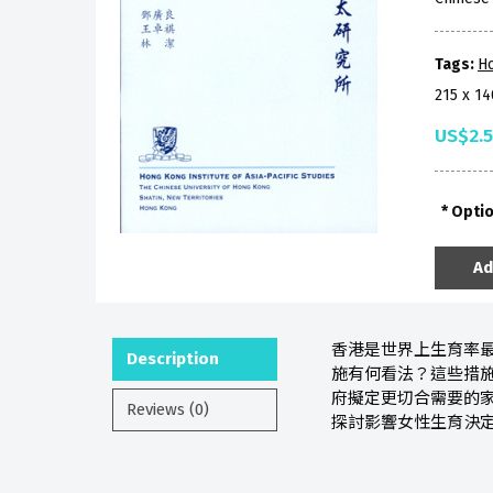
Tags:
H
215 x 1
US$2.
Opti
Ad
香港是世界上生育率
Description
施有何看法？這些措
府擬定更切合需要的家
Reviews (0)
探討影響女性生育決定