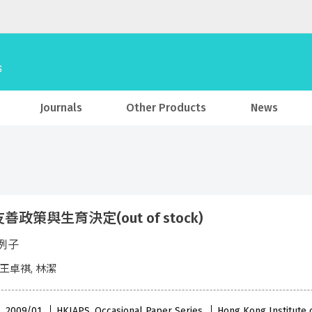
Journals
Other Products
News
善政策與生育決定(out of stock)
例子
 王卓祺, 林潔
 , 2009/01
HKIAPS, Occasional Paper Series
Hong Kong Institute o