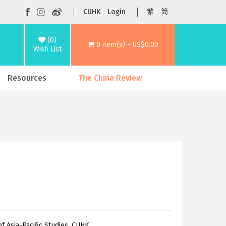
CUHK
Login
繁
简
(0)
0 item(s) - US$0.00
Wish List
Resources
The China Review
f Asia-Pacific Studies, CUHK