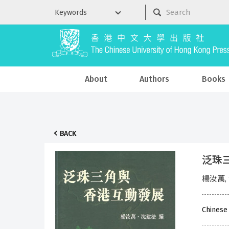
About
Authors
Books
BACK
泛珠三
楊汝萬,
Chinese