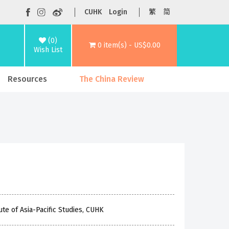
CUHK
Login
繁
简
(0)
0 item(s) - US$0.00
Wish List
Resources
The China Review
te of Asia-Pacific Studies, CUHK