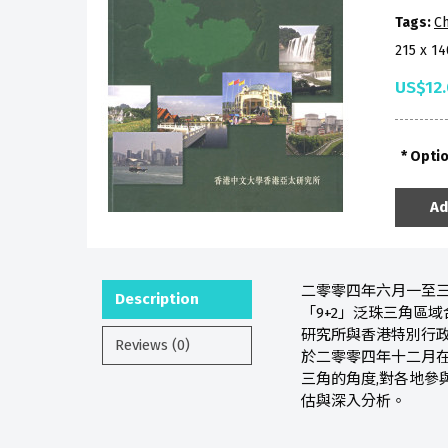
Tags:
Ch
215 x 1
US$12
Opti
Ad
二零零四年六月一至三
Description
「9+2」泛珠三角區
研究所與香港特別行政
Reviews (0)
於二零零四年十二月在
三角的角度,對各地參
估與深入分析。