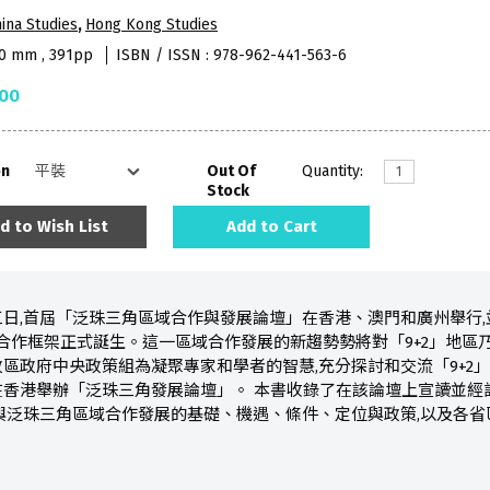
ina Studies
,
Hong Kong Studies
40 mm , 391pp
ISBN / ISSN : 978-962-441-563-6
.00
on
Out Of
Quantity:
Stock
d to Wish List
Add to Cart
日,首屆「泛珠三角區域合作與發展論壇」在香港、澳門和廣州舉行
域合作框架正式誕生。這一區域合作發展的新趨勢勢將對「9+2」地區
區政府中央政策組為凝聚專家和學者的智慧,充分探討和交流「9+2
香港舉辦「泛珠三角發展論壇」。 本書收錄了在該論壇上宣讀並經
與泛珠三角區域合作發展的基礎、機遇、條件、定位與政策,以及各省