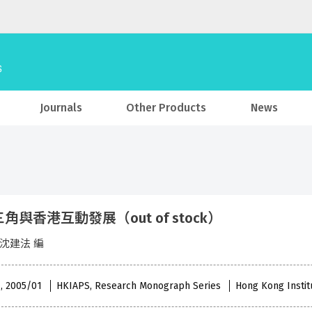
Journals
Other Products
News
角與香港互動發展（out of stock）
 沈建法 編
 , 2005/01
HKIAPS, Research Monograph Series
Hong Kong Institu