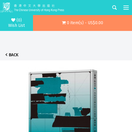
(0)
0 item(s) - US$0.00
Wish List
BACK