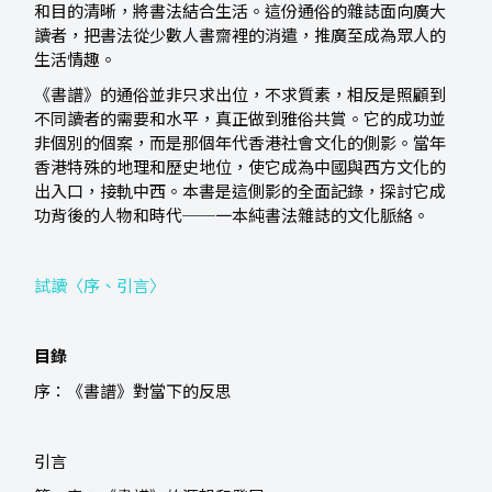
和目的清晰，將書法結合生活。這份通俗的雜誌面向廣大
讀者，把書法從少數人書齋裡的消遣，推廣至成為眾人的
生活情趣。
《書譜》的通俗並非只求出位，不求質素，相反是照顧到
不同讀者的需要和水平，真正做到雅俗共賞。它的成功並
非個別的個案，而是那個年代香港社會文化的側影。當年
香港特殊的地理和歷史地位，使它成為中國與西方文化的
出入口，接軌中西。本書是這側影的全面記錄，探討它成
功背後的人物和時代──一本純書法雜誌的文化脈絡。
試讀〈序、引言〉
目錄
序：《書譜》對當下的反思
引言