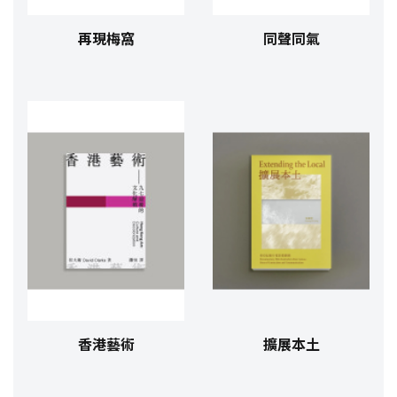
再現梅窩
同聲同氣
香港藝術
擴展本土