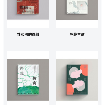
共和國的饑餓
危脆生命