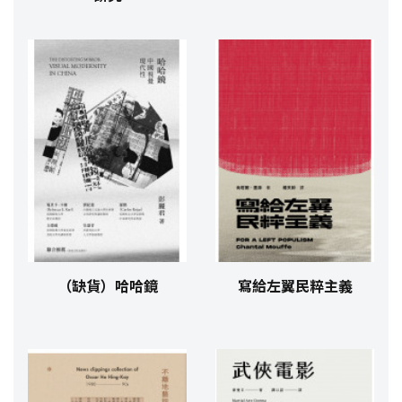
（缺貨）哈哈鏡
寫給左翼民粹主義