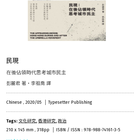
民現
在後佔領時代思考城市民主
彭麗君 著・李祖喬 譯
Chinese , 2020/05
Typesetter Publishing
Tags:
文化研究
,
香港研究
,
政治
210 x 145 mm , 318pp
ISBN / ISSN : 978-988-74161-3-5