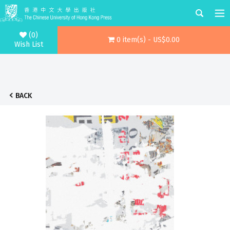
(0)
0 item(s) - US$0.00
Wish List
BACK