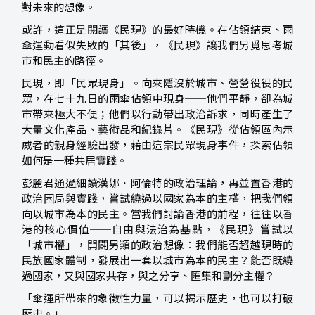
對未來的想像。
或許，這正是閱讀《民現》的最好時機。在佔領結束、雨
傘運動看似失敗的「其後」，《民現》讓我們另覓思考城
市和民主的路徑。
民現，即「民眾現身」。向來隱沒於城市、營營役役的民
眾，在七十九日的雨傘佔領中現身──他們平靜，卻為城
市帶來極大不便；他們以行動帶出政治訴求，同時產生了
大量文化產品、藝術品和紀錄片。《民現》從佔領區內示
威者的親身經驗出發，藉由這宗民眾現身事件，探索佔領
如何是一種共居實踐。
彭麗君通過細讀漢娜．阿倫特的政治理論，再並置香港的
政治困局與實踐，嘗試繞過以國家為本的主權，把我們領
向以城市為本的民主。當我們討論香港的前程，往往以香
港的核心價值──自由與法治為基點，《民現》嘗試以
「城市權」，開闢另類的政治想像：我們能否超越現時的
民族國家體制，發展出一套以城市為本的民主？能否既繞
過國家，又與國家共存，與之分享、匯集和劃分主權？
「傘運所帶來的象徵性力量，可以揭示歷史，也可以打破
歷史。」