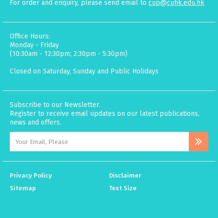
For order and enquiry, please send email to
cup@cuhk.edu.hk
Office Hours:
Monday - Friday
(10:30am - 12:30pm; 2:30pm - 5:30pm)
Closed on Saturday, Sunday and Public Holidays
Subscribe to our Newsletter.
Register to receive email updates on our latest publications,
news and offers.
Privacy Policy
Disclaimer
Sitemap
Text Size