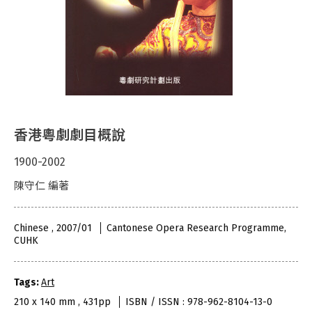
香港粵劇劇目概說
1900-2002
陳守仁 編著
Chinese , 2007/01
Cantonese Opera Research Programme,
CUHK
Tags:
Art
210 x 140 mm , 431pp
ISBN / ISSN : 978-962-8104-13-0