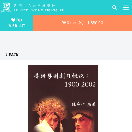
(0)
0 item(s) - US$0.00
Wish List
BACK