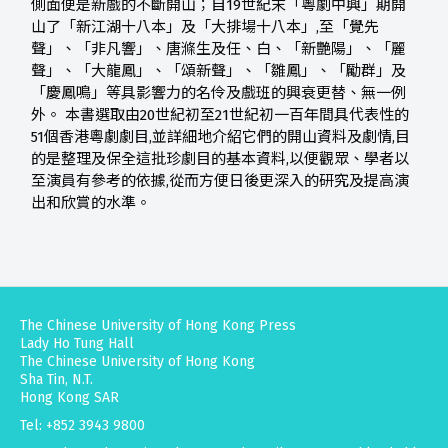
側面便是新戲的不斷開山；自19世紀末「粵劇中興」期開
山了「新江湖十八本」及「大排場十八本」,至「覺先
聲」、「非凡響」、唐滌生及任、白、「新艷陽」、「麗
聲」、「大龍鳳」、「頌新聲」、「雛鳳」、「勵群」及
「慶鳳鳴」等具影響力的名伶及戲班的興衰更替、無一例
外。 本書選取由20世紀初至21世紀初一百年間具代表性的
51個香港粵劇劇目,並詳細地介紹它們的開山資料及劇情,目
的是整理及保全這批珍劇目的基本資料,以便觀眾、學者以
至演員有參考的依據,從而方便日後更深入的研究及提高演
出和欣賞的水準。
The Chinese University of Hong Kong Press
Lady Ho Tung Hall
The Chinese University of Hong Kong
Sha Tin, N.T.
Hong Kong SAR
Tel: +852 3943 9800