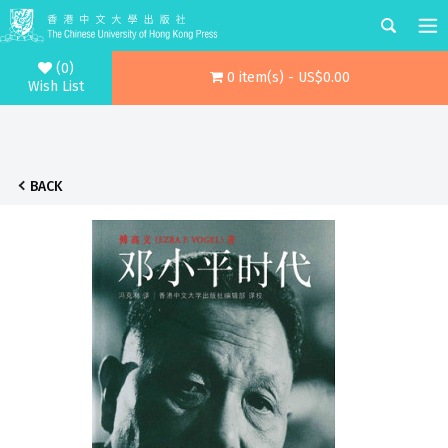
(0)
0 item(s) - US$0.00
Wish List
BACK