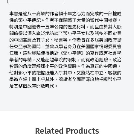
本書是逾八十高齡的作者傾十年之心力而完成的一部權威
性的鄧小平傳記。作者不僅閱讀了大量的當代中國檔案，
特別是中國過去十五年公開的歷史材料，而且由於其人脈
關係得以深入廣泛地訪談了鄧小平子女以及諸多不同背景
的中國高層及其子女、秘書等。作者曾在多屆美國政府擔
任東亞事務顧問，並曾以學者身分在美國國家情報委員會
任職，這些經驗使得他對《鄧小平傳》的寫作既有社會學
學者的專精，又能超越學院的限制，而從政治經驗、政治
智慧的角度理解鄧小平的政治實踐。作為真正的中國通，
他對鄧小平的把握既能入乎其中，又能站在中立、客觀的
學術立場上而出乎其外，讓讀者全面而深度地把握鄧小平
及其整個改革開放時代。
Related Products