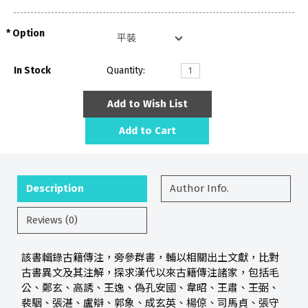
Option
In Stock
Quantity:
Add to Wish List
Add to Cart
Description
Author Info.
Reviews (0)
該書輯錄古籍傳注，旁參群書，輔以相關出土文獻，比對
古書異文及其注解，探求漢代以來古籍傳注諸家，包括毛
公、鄭玄、高誘、王逸、偽孔安國、韋昭、王肅、王弼、
裴駰、張湛、盧辯、郭象、成玄英、楊倞、司馬貞、張守