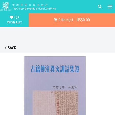
(0)
0 item(s) - US$0.00
Wish List
BACK