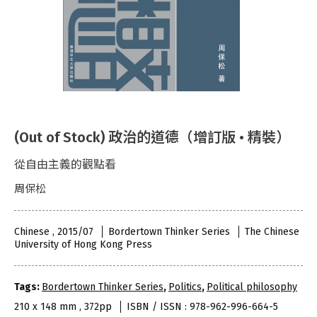
(Out of Stock) 政治的道德（增訂版 • 精裝）
從自由主義的觀點看
周保松
Chinese , 2015/07
Bordertown Thinker Series
The Chinese
University of Hong Kong Press
Tags:
Bordertown Thinker Series
,
Politics
,
Political philosophy
210 x 148 mm , 372pp
ISBN / ISSN : 978-962-996-664-5