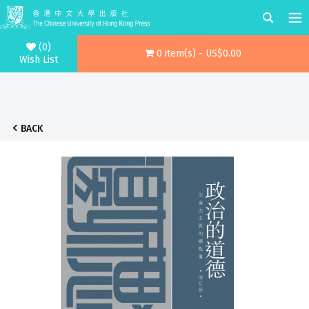
(0)
0 item(s) - US$0.00
Wish List
BACK