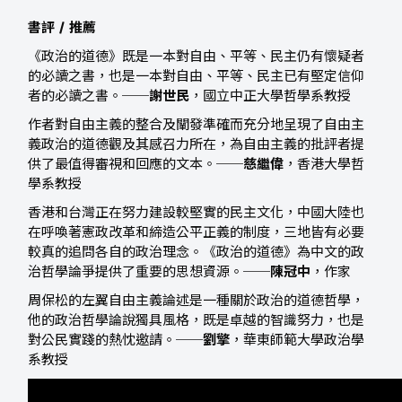
書評 / 推薦
《政治的道德》既是一本對自由、平等、民主仍有懷疑者
的必讀之書，也是一本對自由、平等、民主已有堅定信仰
者的必讀之書。──
謝世民
，國立中正大學哲學系教授
作者對自由主義的整合及闡發準確而充分地呈現了自由主
義政治的道德觀及其感召力所在，為自由主義的批評者提
供了最值得審視和回應的文本。──
慈繼偉
，香港大學哲
學系教授
香港和台灣正在努力建設較堅實的民主文化，中國大陸也
在呼喚著憲政改革和締造公平正義的制度，三地皆有必要
較真的追問各自的政治理念。《政治的道德》為中文的政
治哲學論爭提供了重要的思想資源。──
陳冠中
，作家
周保松的左翼自由主義論述是一種關於政治的道德哲學，
他的政治哲學論說獨具風格，既是卓越的智識努力，也是
對公民實踐的熱忱邀請。──
劉擎
，華東師範大學政治學
系教授