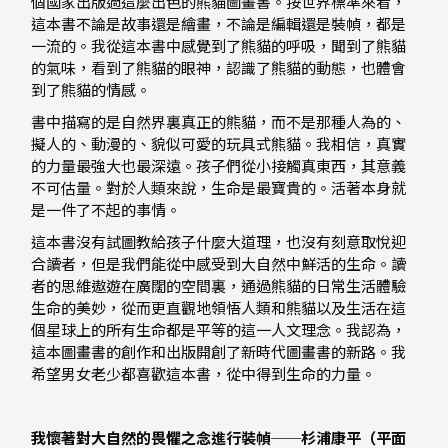
個國家出版過這麼出色的熊貓圖畫書。按世界標準來看，
這本書不論是故事還是繪畫，不論是編輯還是裝幀，都是
一流的。我從這本書中感覺到了熊貓的呼吸，聞到了熊貓
的氣味，看到了熊貓的眼神，認識了熊貓的動態，也體會
到了熊貓的情感。
書中描寫的是自然界裏真正的熊貓，而不是那種人為的、
擬人的、動漫的、貌似可愛的玩具式熊貓。我相信，真實
的力量最強大也最深遠。孩子們從小接觸真東西，其意義
不可估量。對於人類來說，生命是最寶貴的。活著本身就
是一件了不起的事情。
這本書沒有試圖教給孩子什麼大道理，也沒有刻意取悅迎
合讀者，但是我們能從中感受到大自然中鮮活的生命。讀
者的思維遨遊在廣闊的空間裏，通過熊貓的日常生活體驗
生命的美妙，從而更直觀地領悟人類和熊貓以及生活在這
個星球上的所有生命都是平等的這一人文理念。我認為，
這本圖畫書的創作和出版開創了新時代圖畫書的新路。我
希望男女老少都喜歡這本書，從中得到生命的力量。
我懷著對大自然的畏懼之念進行裝幀──杉浦康平（平面