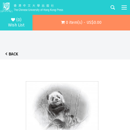
(0)
0 item(s) - US$0.00
Wish List
BACK