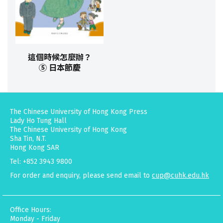
這個時候怎麼辦？
⑤ 日本節慶
The Chinese University of Hong Kong Press
Lady Ho Tung Hall
The Chinese University of Hong Kong
Sha Tin, N.T.
Hong Kong SAR
Tel: +852 3943 9800
For order and enquiry, please send email to
cup@cuhk.edu.hk
Office Hours:
Monday - Friday