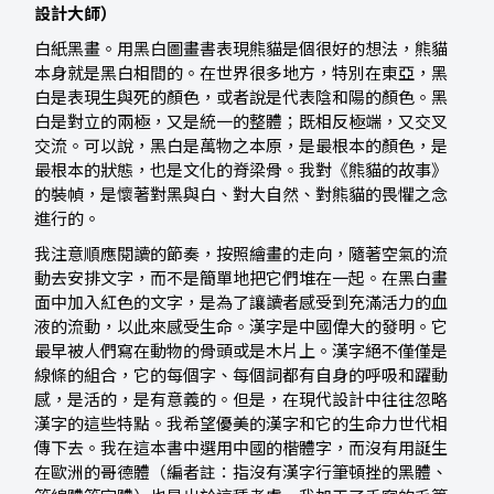
設計大師）
白紙黑畫。用黑白圖畫書表現熊貓是個很好的想法，熊貓
本身就是黑白相間的。在世界很多地方，特別在東亞，黑
白是表現生與死的顏色，或者說是代表陰和陽的顏色。黑
白是對立的兩極，又是統一的整體；既相反極端，又交叉
交流。可以說，黑白是萬物之本原，是最根本的顏色，是
最根本的狀態，也是文化的脊梁骨。我對《熊貓的故事》
的裝幀，是懷著對黑與白、對大自然、對熊貓的畏懼之念
進行的。
我注意順應閱讀的節奏，按照繪畫的走向，隨著空氣的流
動去安排文字，而不是簡單地把它們堆在一起。在黑白畫
面中加入紅色的文字，是為了讓讀者感受到充滿活力的血
液的流動，以此來感受生命。漢字是中國偉大的發明。它
最早被人們寫在動物的骨頭或是木片上。漢字絕不僅僅是
線條的組合，它的每個字、每個詞都有自身的呼吸和躍動
感，是活的，是有意義的。但是，在現代設計中往往忽略
漢字的這些特點。我希望優美的漢字和它的生命力世代相
傳下去。我在這本書中選用中國的楷體字，而沒有用誕生
在歐洲的哥德體（編者註：指沒有漢字行筆頓挫的黑體、