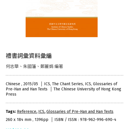
禮書詞彙資料彙編
何志華、朱國藩、鄭麗娟 編著
Chinese , 2015/05
ICS, The Chant Series, ICS, Glossaries of
Pre-Han and Han Texts
The Chinese University of Hong Kong
Press
Tags:
Reference
,
ICS
,
Glossaries of Pre-Han and Han Texts
260 x 184 mm , 1396pp
ISBN / ISSN : 978-962-996-690-4