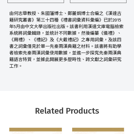
由何志華教授、朱國藩博士、鄭麗娟博士合編之《漢達古
籍研究叢書》第三十四種《禮書詞彙資料彙編》已於2015
年5月由中文大學出版社出版。該書利用漢達文庫電腦檢索
系統將詞彙輯錄，並統計不同數據，然後編纂《儀禮》、
《周禮》、《禮記》及《大戴禮記》之專用詞彙，及該四
書之詞彙僅見於單一先秦兩漢典籍之材料。該書將有助學
者檢索先秦兩漢詞彙使用數據，並進一步探究先秦兩漢典
籍語言特質，並據此開展更多歷時性、跨文獻之詞彙研究
工作。
Related Products