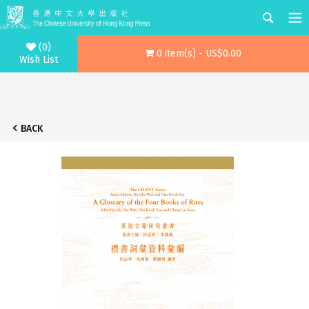
(0)
0 item(s) - US$0.00
Wish List
BACK