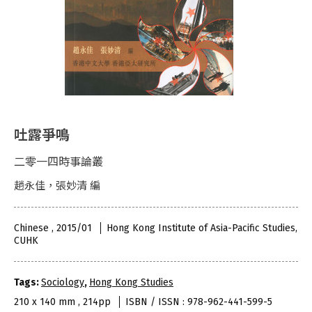
吐露爭鳴
二零一四時事論叢
趙永佳，張妙清 編
Chinese , 2015/01
Hong Kong Institute of Asia-Pacific Studies,
CUHK
Tags:
Sociology
,
Hong Kong Studies
210 x 140 mm , 214pp
ISBN / ISSN : 978-962-441-599-5