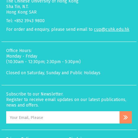
The Chinese University of Hong Kong
Sha Tin, N.T.
Hong Kong SAR
Tel: +852 3943 9800
For order and enquiry, please send email to
cup@cuhk.edu.hk
Office Hours:
Monday - Friday
(10:30am - 12:30pm; 2:30pm - 5:30pm)
Closed on Saturday, Sunday and Public Holidays
Subscribe to our Newsletter.
Register to receive email updates on our latest publications,
news and offers.