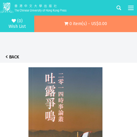
(0)
0 item(s) - US$0.00
Wish List
BACK