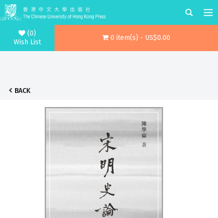
(0)
0 item(s) - US$0.00
Wish List
BACK