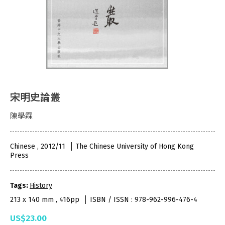
宋明史論叢
陳學霖
Chinese , 2012/11
The Chinese University of Hong Kong
Press
Tags:
History
213 x 140 mm , 416pp
ISBN / ISSN : 978-962-996-476-4
US$23.00