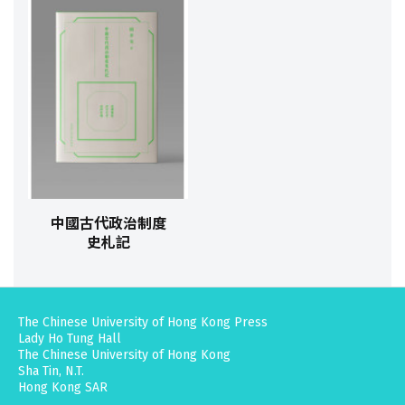
中國古代政治制度
史札記
The Chinese University of Hong Kong Press
Lady Ho Tung Hall
The Chinese University of Hong Kong
Sha Tin, N.T.
Hong Kong SAR