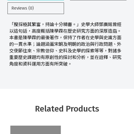
Reviews (0)
「搜採極其繁富，持論十分精審。」史學大師鄧廣銘曾經
以這句話，高度概括陳學霖在歷史研究方面的深厚造詣。
本書是陳學霖的最後著作，保持了作者在史學與史識方面
的一貫水準；論題涵蓋宋朝及明朝的政治與行政問題、外
交使節往來、宗教信仰、史料及史學的探索等等，對諸多
重要歷史課題均有原創性的探討和分析，並在詮釋、研究
角度和資料運用方面有所突破。
Related Products