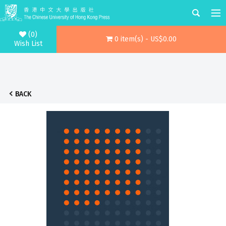
(0)
0 item(s) - US$0.00
Wish List
BACK