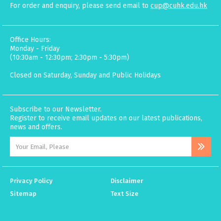
For order and enquiry, please send email to
cup@cuhk.edu.hk
Office Hours:
Monday - Friday
(10:30am - 12:30pm; 2:30pm - 5:30pm)
Closed on Saturday, Sunday and Public Holidays
Subscribe to our Newsletter.
Register to receive email updates on our latest publications,
news and offers.
Privacy Policy
Disclaimer
Sitemap
Text Size