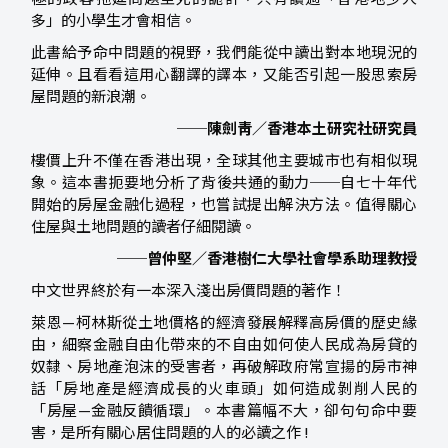
多」的小學生才會相信。
此書給予命中問題的視野，我們能從中讀出對本地現況的
延伸。且看看這用心翻譯的譯本，又能否引起一股思索房
屋問題的新浪潮。
──陳劍靑／香港本土研究社研究員
樓價上升不僅在香港出現，全球其他主要城市也有相似現
象。這本書扼要地分析了背後共通的動力──自七十年代
開始的房屋金融化過程，也嘗試提出解決方法。值得關心
住屋與土地問題的讀者仔細閱讀。
──曾仲堅／香港樹仁大學社會學系助理教授
中文世界終於有一本深入淺出房價問題的著作！
萊恩—柯林斯從土地價格的經濟發展解釋高房價的歷史緣
由，細察金融自由化帶來的不自由如何使人民成為房貸的
奴隸、房地產泡沫的受害者，再破解政府常宣揚的房市神
話「房地產是經濟成長的火車頭」如何造成剝削人民的
「房屋—金融反饋循環」。本書篇幅不大，卻句句命中要
害，是所有關心居住問題的人的必讀之作 !