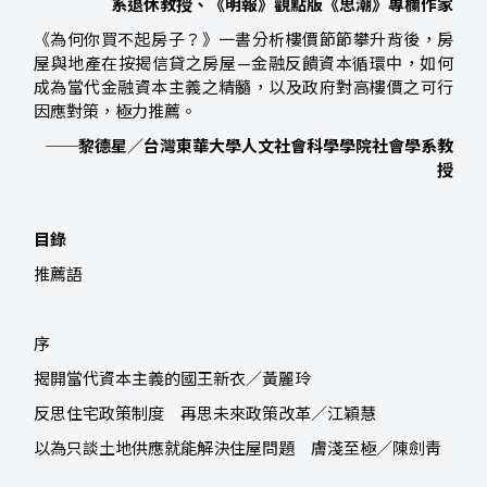
系退休教授、《明報》觀點版《思潮》專欄作家
《為何你買不起房子？》一書分析樓價節節攀升背後，房
屋與地產在按揭信貸之房屋—金融反饋資本循環中，如何
成為當代金融資本主義之精髓，以及政府對高樓價之可行
因應對策，極力推薦。
──黎德星／台灣東華大學人文社會科學學院社會學系教
授
目錄
推薦語
序
揭開當代資本主義的國王新衣／黃麗玲
反思住宅政策制度 再思未來政策改革／江穎慧
以為只談土地供應就能解決住屋問題 膚淺至極／陳劍靑