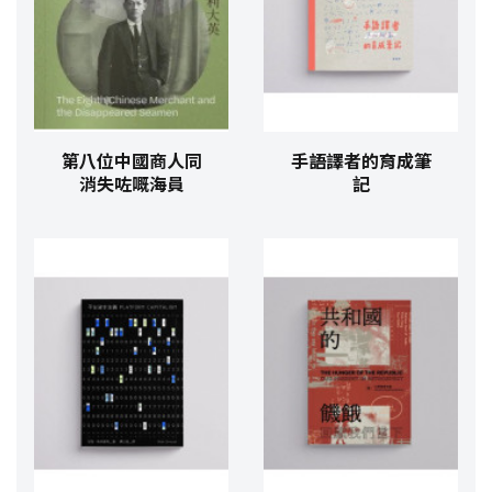
第八位中國商人同
手語譯者的育成筆
消失咗嘅海員
記