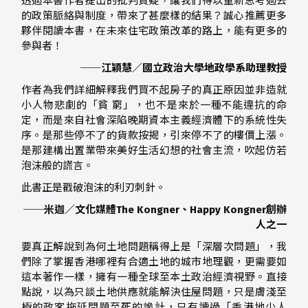
透過本書作者提出的批判質疑，讓我們得以重新思考過去
的政策脈絡與制度，帶來了甚麼樣的結果？誠心推薦更多
夥伴閱讀本書，在未來住宅政策改革的路上，能有更多的
參與者！
──江穎慧／國立政治大學地政學系助理教授
作者為我們詳細解釋我們買不起房子的真正原因並非造就
小人物悲劇的「貧 窮」，也不是來於一種不能違抗的命
定，而是來自社會深陷晚期資本主義經濟體下的系統性失
序。是那些停不了的貨款按揭，引來停不了的樓價上漲。
是那建構出置業帶來美好生活幻想的社會主流，吹起仿若
泡沫般的謊言。
此書正是戳破泡沫的利刃刺針。
──米迦／文化媒體The Kongner、Happy Kongner創辦
人之一
要真正解說到為何土地問題稱得上是「深層次問題」，我
們除了掌握香港哪裡有合適土地的城市地理觀，更需要如
這本著作一樣，擁有一種全球至本土政治經濟視野。直接
點說，以為只談土地供應就能解決住屋問題，只是膚淺至
極的政客拖延問題至死的詭計，只有讀過「香港地少人