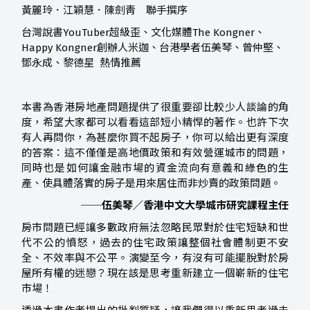
黃麗玲．江穎慧．陳劍靑 聯手撰序
台灣說書YouTuber超級歪、文化媒體The Kongner、
Happy Kongner創辦人米迦、台港學者伍美琴、曾仲堅、
鄧永成、黎德星 熱情推薦
本書為香港房地產問題提供了很重要卻比較少人談論的角
度，希望大家都可以看看這部短小精悍的著作。也許下次
有人再問你，為甚麼你買不起房子，你可以給出更有深度
的答案：這不僅僅是高地價政策和有效營運城市的問題，
同時也是如何讓金融市場的資金流向有意義和綠色的生
產、使具體落實的房子是用來居住而非炒賣的政策問題。
──伍美琴／香港中文大學城市研究課程主任
房市問題已經讓多數政府無法忽略民眾對於住宅短缺和世
代不公的憤怒，過去的住宅政策讓整個社會體制更不安
全、不效率與不公平。演變至今，有沒有可能擺脫對於房
屋所有權的迷戀？現在該是思考重新建立一個嶄新的住宅
市場！