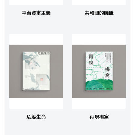
平台資本主義
共和國的饑餓
危脆生命
再現梅窩