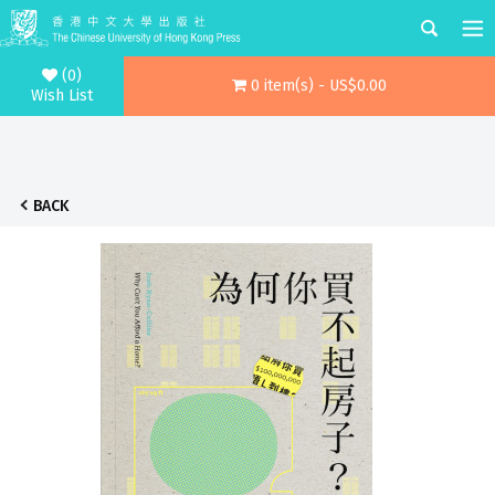
(0)
0 item(s) - US$0.00
Wish List
BACK