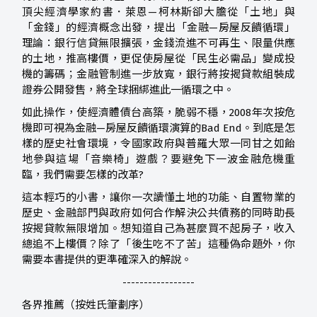
頂尖經濟學家約書．萊恩—柯林斯卻大膽從「土地」與
「金錢」的經濟概念出發，提出「金融—房屋反饋循環」
理論：銀行信貸無限擴張，金錢流進不可再生、限量供應
的土地，推高樓價，更促使房屋從「民生必需品」變成投
機的籌碼；金融管制進一步放寬，銀行將按揭貸款組裝成
證券公開發售，將全球捆綁進此一循環之中。
如此操作，使經濟體債台高築，脆弱不穩，2008年次按危
機即可視為金融—房屋反饋循環演算的Bad End。到底是怎
樣的歷史社會環境，令國家政府與普羅大眾一同甘之如飴
地參與這場「音樂椅」遊戲？要避免下一波金融危機重
臨，我們需要怎樣的改革?
這本輕巧的小書，讓你一次讀懂土地的功能、自置物業的
歷史、金融部門與政府如何合作解決公共債務的同時助長
按揭貸款無限增加。想知道自己為甚麼買不起房子，收入
總追不上樓價？除了「後生吃不了苦」這種偽命題外，你
需要本書提供的更準確深入的解說。
-----------------
各界推薦（按姓氏筆劃序）