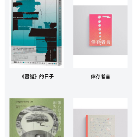
《書譜》的日子
倖存者言