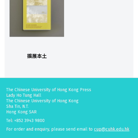
擴展本土
The Chinese University of Hong Kong Press
Lady Ho Tung Hall
The Chinese University of Hong Kong
Sha Tin, N.T.
Hong Kong SAR
Tel: +852 3943 9800
For order and enquiry, please send email to
cup@cuhk.edu.hk