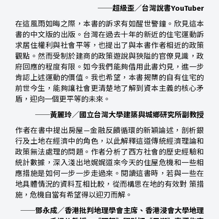
──超級歪／台灣說書YouTuber
在這風雨如晦之際，本書的訴求有如醒世警鐘。欣見這本
書的中文版的出版。台灣在過去十年的新近的住宅運動訴
求居住權利與社會平等，也提出了與本書作者相近的政策
觀點。然而受制於建商的政策遊說與狹隘的官僚見識，政
府回應的程度有限。如今我們能夠借用此書灼見，進一步
肯認上述運動的價值。我也希望，本書揭櫫的自有住宅的
前世今生，能夠讓社會更清楚地了解到資本主義的核心矛
盾，迎向一個更平等的未來。
──黃麗玲／國立台灣大學建築與城鄉研究所副教授
作者在書中提出房屋—金融反饋循環的新穎論述，剖析銀
行及土地在經濟中的角色，以此解釋這道傳統經濟理論和
政策無法處理的問題。作者分析了西方社會的歷史經驗和
統計數據，深入淺出地娓娓道來今天的住屋危機和一些相
應措施是如何一步一步走過來。閱讀這書時，若與一些在
地具體情況的資料互相比較，從而構思在地的有效對 策措
施，危機自當有希望得以迎刃而解。
──鄧永成／香港批判地理學會主席、香港浸會大學地理