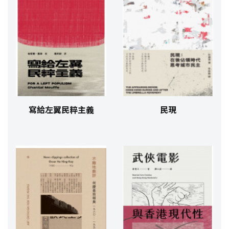
寫給左翼民粹主義
民現