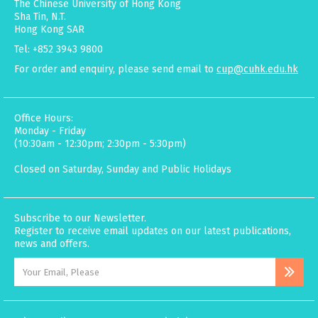
The Chinese University of Hong Kong
Sha Tin, N.T.
Hong Kong SAR
Tel: +852 3943 9800
For order and enquiry, please send email to
cup@cuhk.edu.hk
Office Hours:
Monday - Friday
(10:30am - 12:30pm; 2:30pm - 5:30pm)
Closed on Saturday, Sunday and Public Holidays
Subscribe to our Newsletter.
Register to receive email updates on our latest publications,
news and offers.