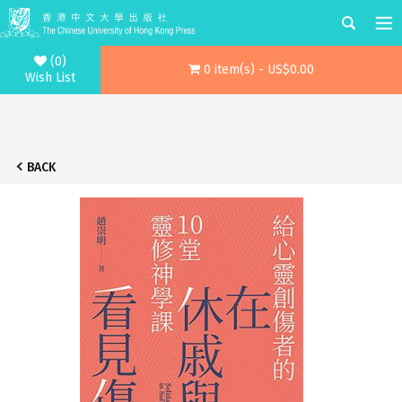
(0)
0 item(s) - US$0.00
Wish List
BACK