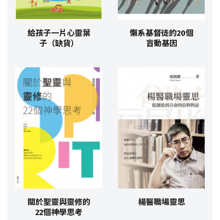
給孩子一片心靈葉
懶系基督徒的20個
子（缺貨）
盲動基因
關於聖靈與靈修的
楊醫職場靈思
22個神學思考​