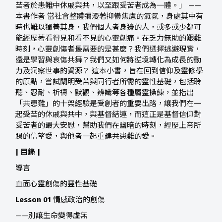
苦者於患難中休戚與共，以至跟受苦者成為一體。」 ——
本書作者 當社會整體彌漫著抑鬱焦慮的氣氛，身處其中有
時也難以獨善其身，我們個人者身邊的人，或多或少都可
能經歷著看得見和看不見的心靈創痛。在乏力無助的艱難
時刻，心靈創傷者最需要的是甚麼？我們選擇逃避現實，
還是學習與哀傷共舞？我們又如何將逆境轉化為成長的動
力及洞察世事的資源？ 這本小書，旨在回到信仰及靈修學
的原點，嘗試闡明受苦與同行者所需的靈性基礎，包括聆
聽、忍耐、祈禱、默觀、辨識等各種屬靈操練，並指出
「共患難」的十架經驗是受創者的重要出路，讓我們在一
起受苦的休戚與共中，與基督結連，而這正是基督信仰對
受苦者的最大安慰，幫助我們在幽暗的時刻，經歷上帝所
賜的信望愛，與他者一起重建共患難的愛。
| 目錄 |
導言
直面心靈創傷的靈性基礎
Lesson 01
情感政治的創傷
——別讓生命變得虛無