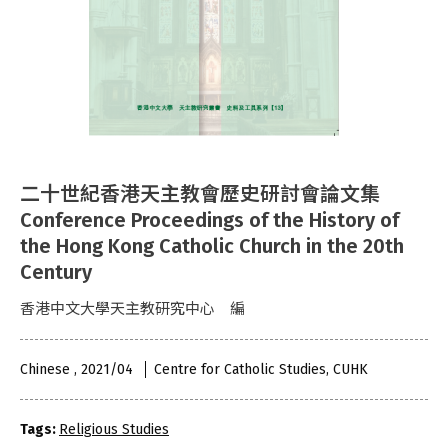
二十世紀香港天主教會歷史研討會論文集
Conference Proceedings of the History of
the Hong Kong Catholic Church in the 20th
Century
香港中文大學天主教研究中心 編
Chinese , 2021/04
Centre for Catholic Studies, CUHK
Tags:
Religious Studies