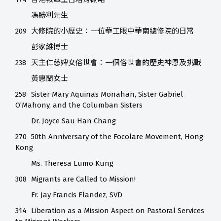
馮勝利先生
209
大修院的小歷史：一位華工眼中華南總修院的日常
彭家維博士
238
天主仁慈婢女俗世會：一個俗世會的歷史神恩及挑戰
黃惠蘭女士
258
Sister Mary Aquinas Monahan, Sister Gabriel
O’Mahony, and the Columban Sisters
Dr. Joyce Sau Han Chang
270
50th Anniversary of the Focolare Movement, Hong
Kong
Ms. Theresa Lumo Kung
308
Migrants are Called to Mission!
Fr. Jay Francis Flandez, SVD
314
Liberation as a Mission Aspect on Pastoral Services