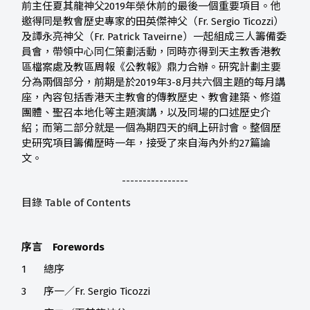
前主任夏其龍神父2019年榮休前的最後一個重要項目。他
邀得同是教會歷史專家的田英傑神父（Fr. Sergio Ticozzi）
及譚永亮神父（Fr. Patrick Taveirne）一起組成三人籌備委
員會，帶領中心同仁策劃活動，同時亦得到天主教香港教
區檔案處及教區周報《公教報》鼎力合辦。研究計劃主要
分為兩個部分，前期是於2019年3-8月共六個主題的每月講
座，內容包括香港天主教會的傳教歷史、教會建築、修道
團體、聖召本地化等主題演講，以及同場的口述歷史介
紹；而第二部分就是一個為期四天的網上研討會。整個歷
史研究項目籌備歷時一年，接受了來自海內外約27篇論
文。
----------------
目錄 Table of Contents
序言 Forewords
1
總序
3
序一／Fr. Sergio Ticozzi