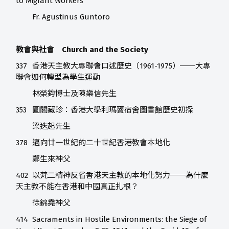
to Migrant Workers
Fr. Agustinus Guntoro
教會與社會 Church and the Society
337
香港天主教大專聯會口述歷史（1961-1975）──大專
聯會如何轉型為學生運動
林榮鈞博士及陳樂信先生
353
圖閣藏珍：香港大學利瑪竇宿舍圖書館歷史初探
梁迭起先生
378
邁向廿一世紀的二十世紀香港教會本地化
鄭生來神父
402
以梵二精神反省香港天主教的本地化努力──為什麼
天主教不能在香港和中國真正扎根？
徐錦堯神父
414
Sacraments in Hostile Environments: the Siege of