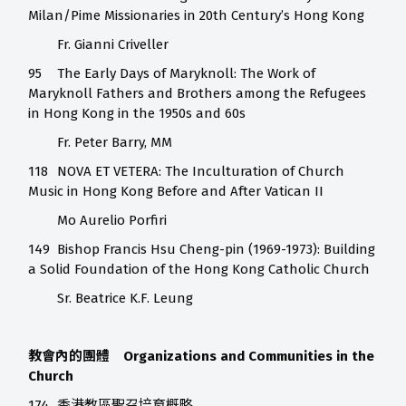
Milan/Pime Missionaries in 20th Century’s Hong Kong
Fr. Gianni Criveller
95
The Early Days of Maryknoll: The Work of
Maryknoll Fathers and Brothers among the Refugees
in Hong Kong in the 1950s and 60s
Fr. Peter Barry, MM
118
NOVA ET VETERA: The Inculturation of Church
Music in Hong Kong Before and After Vatican II
Mo Aurelio Porfiri
149
Bishop Francis Hsu Cheng-pin (1969-1973): Building
a Solid Foundation of the Hong Kong Catholic Church
Sr. Beatrice K.F. Leung
教會內的團體 Organizations and Communities in the
Church
174
香港教區聖召培育概略