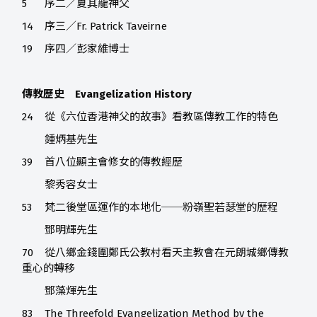
5
序二／夏其龍神父
14
序三／Fr. Patrick Taveirne
19
序四／彭家維博士
傳教歷史 Evangelization History
24
從《六位香港神父的故事》看教區傳教工作的特色
鍾炳基先生
39
首八位顯主會修女的傳教經歷
黎秀容女士
53
梵二後堂區運作的本地化──粉嶺聖若瑟堂的歷程
鄧明輝先生
70
從八鄉金錢圍鄭氏公教村看天主教會在元朗城鄉傳教
重心的轉移
鄧藻煇先生
83
The Threefold Evangelization Method by the