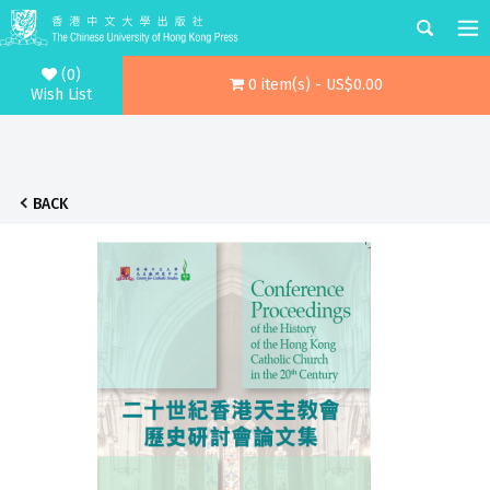
(0)
0 item(s) - US$0.00
Wish List
BACK