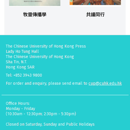
牧靈傳播學
共議同行
The Chinese University of Hong Kong Press
Lady Ho Tung Hall
The Chinese University of Hong Kong
Sha Tin, N.T.
Hong Kong SAR
Tel: +852 3943 9800
For order and enquiry, please send email to
cup@cuhk.edu.hk
Office Hours:
Monday - Friday
(10:30am - 12:30pm; 2:30pm - 5:30pm)
Closed on Saturday, Sunday and Public Holidays