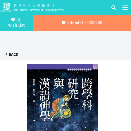
(0)
0 item(s) - US$0.00
Wish List
BACK