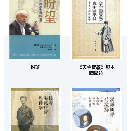
盼望
《天主實義》與中
國學統