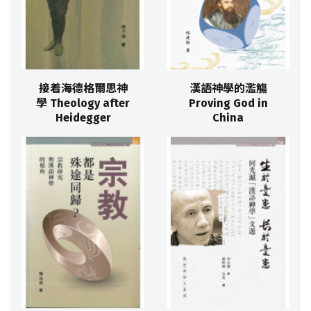
接着海德格爾思神
漢語神學的濫觴
學 Theology after
Proving God in
Heidegger
China