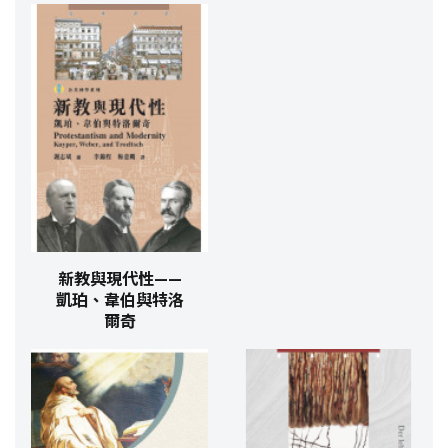
新教與現代性——
凱珀、韋伯與特洛
爾奇