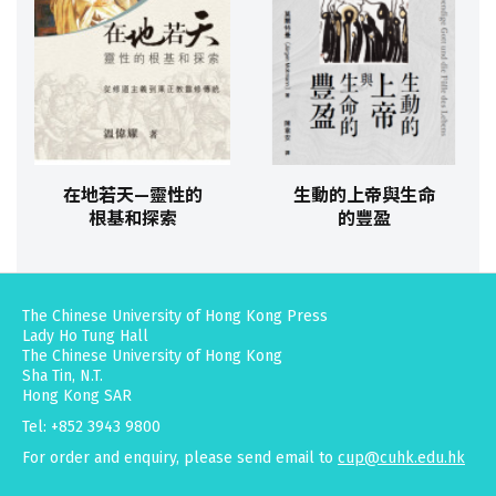
在地若天—靈性的
生動的上帝與生命
根基和探索
的豐盈
The Chinese University of Hong Kong Press
Lady Ho Tung Hall
The Chinese University of Hong Kong
Sha Tin, N.T.
Hong Kong SAR
Tel: +852 3943 9800
For order and enquiry, please send email to
cup@cuhk.edu.hk