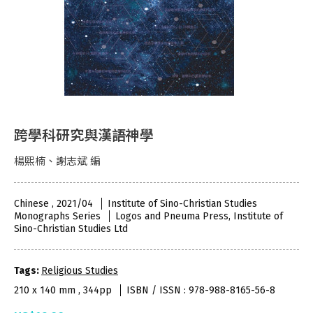
跨學科研究與漢語神學
楊熙楠、謝志斌 編
Chinese , 2021/04
Institute of Sino-Christian Studies
Monographs Series
Logos and Pneuma Press, Institute of
Sino-Christian Studies Ltd
Tags:
Religious Studies
210 x 140 mm , 344pp
ISBN / ISSN : 978-988-8165-56-8