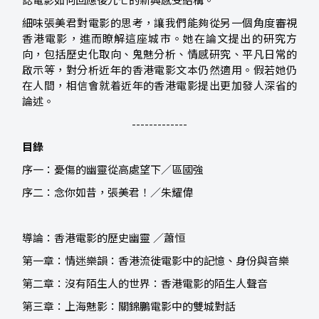
誌電影如何回應後九七的新興感受結構。
細味張美君對電影的思考，讓我們能夠從另一個角度審視
香港電影，進而瞭解這座城市。她在論文提出的研究方
向，包括歷史化取向、鬼魅分析、情感研究、平凡日常的
啟示等，對分析近年的香港電影文本仍然適用。假若她仍
在人間，相信會就着近年的香港電影提出更加發人深省的
論述。
-------------
目錄
序一：憂傷的幽靈從高處望下／區國強
序二：念你如昔，張美君！／朱耀偉
導論：香港電影的歷史幽靈 ／蕭恒
第一章：情迷樂韻：香港流徙電影中的記憶、身份與音樂
第二章：沒有陌生人的世界：香港電影的陌生人聲音
第三章：上海魅影：關錦鵬電影中的雙城對話