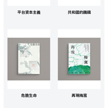
平台資本主義
共和國的饑餓
危脆生命
再現梅窩