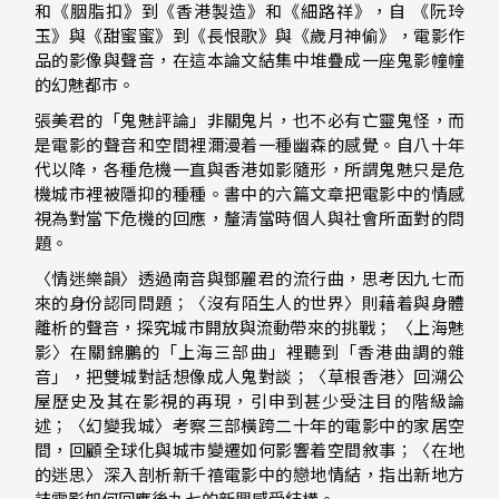
和《胭脂扣》到《香港製造》和《細路祥》，自 《阮玲
玉》與《甜蜜蜜》到《長恨歌》與《歲月神偷》，電影作
品的影像與聲音，在這本論文結集中堆疊成一座鬼影幢幢
的幻魅都市。
張美君的「鬼魅評論」非關鬼片，也不必有亡靈鬼怪，而
是電影的聲音和空間裡濔漫着一種幽森的感覺。自八十年
代以降，各種危機一直與香港如影隨形，所謂鬼魅只是危
機城市裡被隱抑的種種。書中的六篇文章把電影中的情感
視為對當下危機的回應，釐清當時個人與社會所面對的問
題。
〈情迷樂韻〉透過南音與鄧麗君的流行曲，思考因九七而
來的身份認同問題；〈沒有陌生人的世界〉則藉着與身體
離析的聲音，探究城市開放與流動帶來的挑戰； 〈上海魅
影〉在關錦鵬的「上海三部曲」裡聽到「香港曲調的雜
音」，把雙城對話想像成人鬼對談；〈草根香港〉回溯公
屋歷史及其在影視的再現，引申到甚少受注目的階級論
述；〈幻變我城〉考察三部橫跨二十年的電影中的家居空
間，回顧全球化與城市變遷如何影響着空間敘事；〈在地
的迷思〉深入剖析新千禧電影中的戀地情結，指出新地方