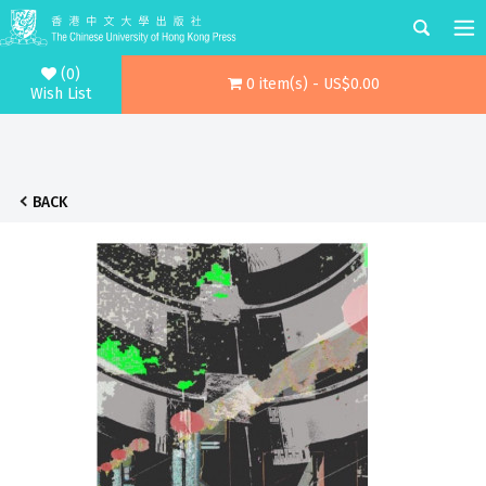
(0)
0 item(s) - US$0.00
Wish List
BACK