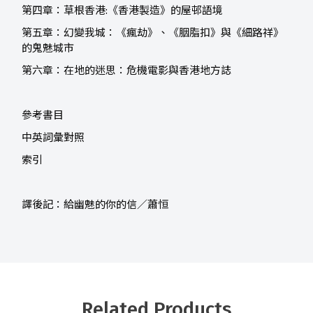
第四章：草根香港:《香港製造》的屋邨語境
第五章：幻變我城：《瘋劫》、《胭脂扣》與《細路祥》
的鬼魅城市
第六章：在地的迷思：危機電影與香港地方誌
參考書目
中英詞彙對照
索引
譯後記：給幽魅的你的信／蕭恒
Related Products