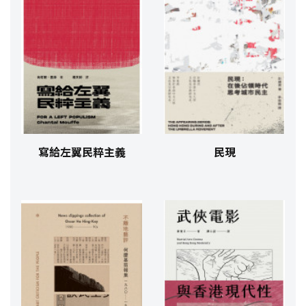
寫給左翼民粹主義
民現