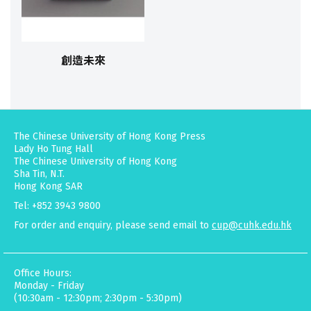
創造未來
The Chinese University of Hong Kong Press
Lady Ho Tung Hall
The Chinese University of Hong Kong
Sha Tin, N.T.
Hong Kong SAR
Tel: +852 3943 9800
For order and enquiry, please send email to
cup@cuhk.edu.hk
Office Hours:
Monday - Friday
(10:30am - 12:30pm; 2:30pm - 5:30pm)