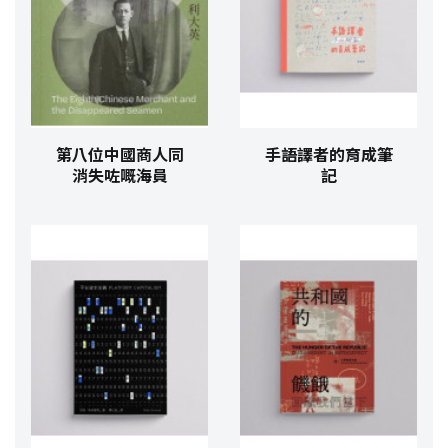
第八位中國商人同
手語譯者的育成筆
消失咗嘅海員
記