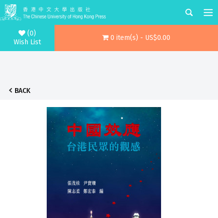
(0)
0 item(s) - US$0.00
Wish List
BACK