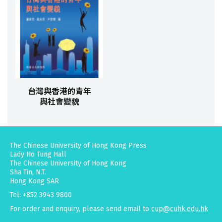
台灣與香港的青年
與社會變貌
The Chinese University of Hong Kong Press
Lady Ho Tung Hall
The Chinese University of Hong Kong
Sha Tin, N.T.
Hong Kong SAR
Tel: +852 3943 9800
For order and enquiry, please send email to
cup@cuhk.edu.hk