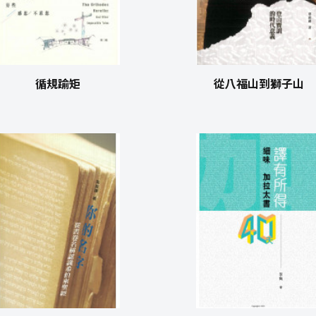
循規踰矩
從八福山到獅子山