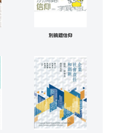
別搞錯信仰