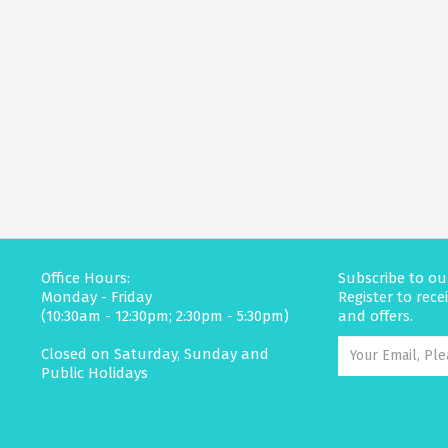
Office Hours:
Subscribe to ou
Monday - Friday
Register to rec
(10:30am - 12:30pm; 2:30pm - 5:30pm)
and offers.
Closed on Saturday, Sunday and
Public Holidays