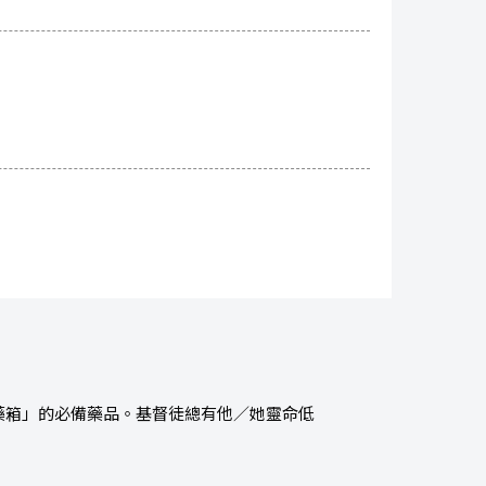
藥箱」的必備藥品。基督徒總有他／她靈命低