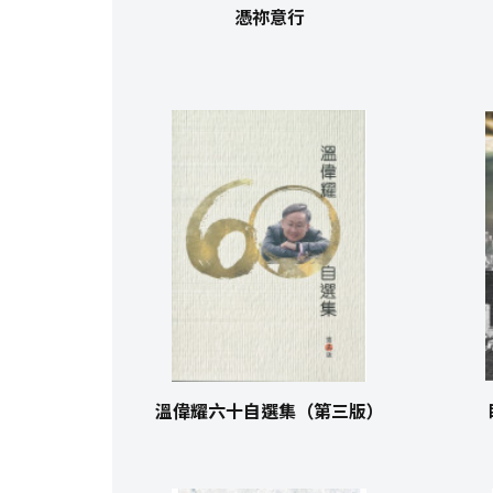
憑祢意行
溫偉耀六十自選集（第三版）