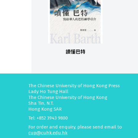
讀懂巴特
The Chinese University of Hong Kong Press
Lady Ho Tung Hall
The Chinese University of Hong Kong
Sha Tin, N.T.
Hong Kong SAR
Tel: +852 3943 9800
For order and enquiry, please send email to
cup@cuhk.edu.hk