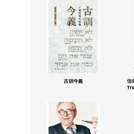
古訓今義
信
Tr