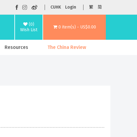
CUHK
Login
繁
简
(0)
0 item(s) - US$0.00
Wish List
Resources
The China Review