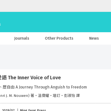
Journals
Other Products
News
 The Inner Voice of Love
自由 A Journey Through Anguish to Freedom
nri J. M. Nouwen) 著・溫偉耀・增訂・彭淑怡 譯
 , 2019/07
Ming Feng Press