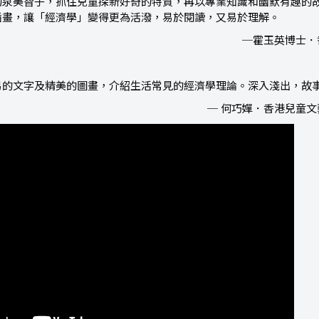
的泉美智子，抓住兒童探新好奇的特質，再以專業知識和幽默有趣的
插畫，讓「經濟學」變得更為活潑，易於閱讀，又易於理解。
─霍玉英博士．
易的文字及精美的圖畫，介紹生活常見的經濟學理論。深入淺出，故
─ 何巧嬋．香港兒童