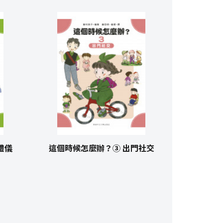
禮儀
這個時候怎麼辦？③ 出門社交