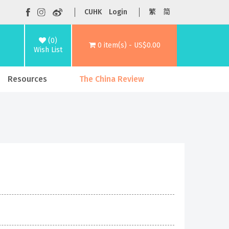
CUHK
Login
繁
简
(0)
0 item(s) - US$0.00
Wish List
Resources
The China Review