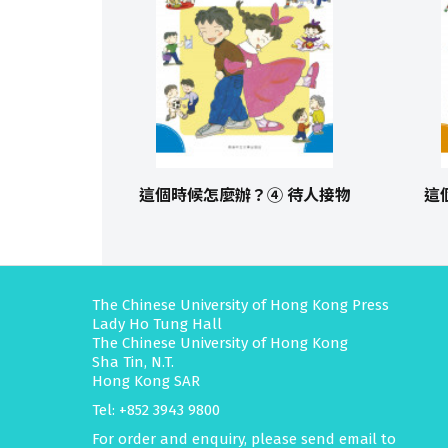
這個時候怎麼辦？④ 待人接物
這
The Chinese University of Hong Kong Press
Lady Ho Tung Hall
The Chinese University of Hong Kong
Sha Tin, N.T.
Hong Kong SAR
Tel: +852 3943 9800
For order and enquiry, please send email to