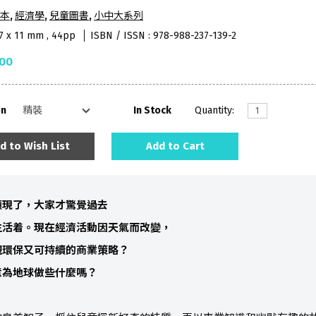
本
,
經濟學
,
兒童圖書
,
小中大系列
57 x 11 mm , 44pp
ISBN / ISSN : 978-988-237-139-2
.00
on
In Stock
Quantity:
d to Wish List
Add to Cart
顯現了，大家才驚覺過去
生活着。現在經濟活動因天氣而改變，
視環保又可持續的商業策略？
意為地球做些什麼嗎？