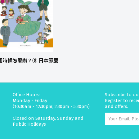
個時候怎麼辦？⑤ 日本節慶
Office Hours:
Subscribe to ou
Monday - Friday
Register to rec
(10:30am - 12:30pm; 2:30pm - 5:30pm)
and offers.
Closed on Saturday, Sunday and
Public Holidays