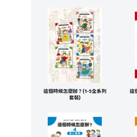
這個時候怎麼辦？(1-5全系列
這
套裝)