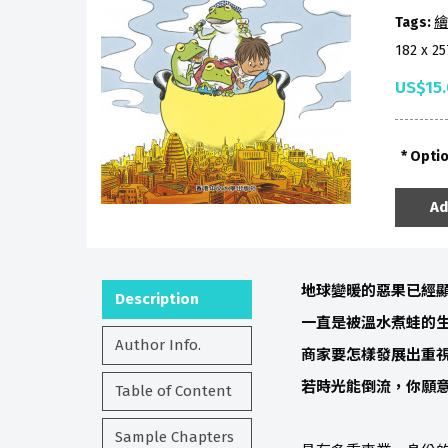
Tags:
繪
182 x 2
US$15
Opti
Ad
地球變暖的惡果已經
Description
一直是被溫水煮蛙的
Author Info.
商家要怎樣發展出重
若時光能倒流，你願
Table of Content
Sample Chapters