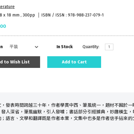
terature
48 x 18 mm , 300pp
ISBN / ISSN : 978-988-237-079-1
.00
on
In Stock
Quantity:
d to Wish List
Add to Cart
散文，發表時間跨越三十年，作者學貫中西、筆風統一，題材不囿於一
，發人深省，筆風幽默，引人發噱；書話部分引經據典，妙趣橫生，
向；語言、文學和翻譯既是作者本業，文集中也多是作者信手拈來的