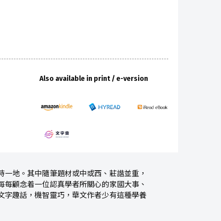
Also available in print / e-version
時一地。其中隨筆題材或中或西、莊諧並重，
每每顧念着一位認真學者所關心的家國大事、
文字趣話，機智靈巧，華文作者少有這種學養