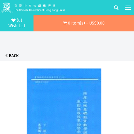
(0)
0 item(s) - US$0.00
Wish List
BACK