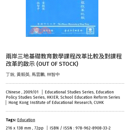
兩岸三地基礎教育數學課程改革比較及對課程
改革的啟示 (OUT OF STOCK)
丁銳, 黃毅英, 馬雲鵬, 林智中
Chinese , 2009/01
Educational Studies Series, Education
Policy Studies Series, HKIER, School Education Reform Series
Hong Kong Institute of Educational Research, CUHK
Tags:
Education
216 x 138 mm , 72pp
ISBN / ISSN : 978-962-8908-33-2