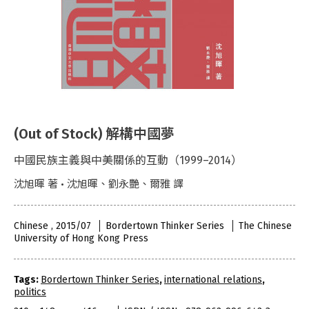
(Out of Stock) 解構中國夢
中國民族主義與中美關係的互動（1999–2014）
沈旭暉 著 • 沈旭暉、劉永艷、爾雅 譯
Chinese , 2015/07
Bordertown Thinker Series
The Chinese
University of Hong Kong Press
Tags:
Bordertown Thinker Series
,
international relations
,
politics