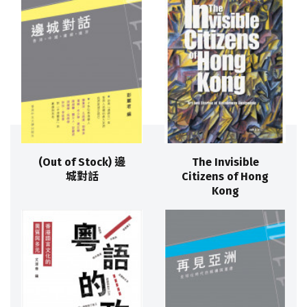
(Out of Stock) 邊
The Invisible
城對話
Citizens of Hong
Kong