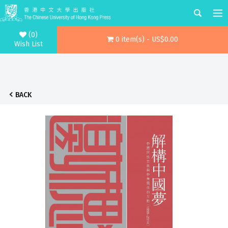
(0)
0 item(s) - US$0.00
Wish List
BACK