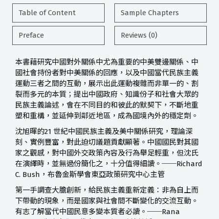
Table of Content
Sample Chapters
Preface
Reviews (0)
本書藉研究中國對外關係中尤為重要的中美雙邊關係、中
國社會持份者對中美關係的回應，以及中國當代民族主義
運動三者之間的互動，展示出此運動複雜而非單一的、割
裂而多元的本質；提出中國政府、知識份子和社會大眾的
民族主義論述，會在不同目的和彼此的默契下，不斷地重
塑和重構，並延伸到鄰近地區，成為國境內外的穩定劑。
沈旭暉的21 世紀中國民族主義及美中關係研究，理論深
刻、實例豐富，對此迫切議題貢獻顯著。中國國民對其國
家之觀感，對中國外交政策內容及行為舉足輕重，但沈氏
在演繹時，並無過份簡化之，十分值得細讀。──Richard
C. Bush，布魯金斯學會東亞政策研究中心主管
第一手調查大膽創新，給民族主義重新定義：非為自上而
下帶動的現象，而是國家與社會間不斷變化的交流互動。
有志了解當代中國民意多變本質者必讀。──Rana