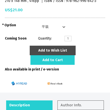
210 x 148 mm , 416pp
ISBN / ISSN : 978-962-996-642-3
US$21.00
Option
Coming Soon
Quantity:
Add to Wish List
Add to Cart
Also available in print / e-version
Description
Author Info.