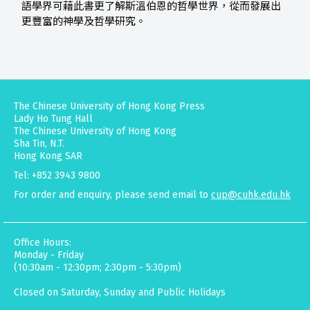
語學界可藉此書更了解斯溫伯恩的哲學世界，從而發展出
更豐富的神學及哲學研究。
The Chinese University of Hong Kong Press
Lady Ho Tung Hall
The Chinese University of Hong Kong
Sha Tin, N.T.
Hong Kong SAR
Tel: +852 3943 9800
For order and enquiry, please send email to
cup@cuhk.edu.hk
Office Hours:
Monday - Friday
(10:30am - 12:30pm; 2:30pm - 5:30pm)
Closed on Saturday, Sunday and Public Holidays