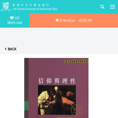
(0)
0 item(s) - US$0.00
Wish List
BACK