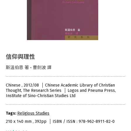
信仰與理性
斯溫伯恩 著 • 曹劍波 譯
Chinese , 2012/08
Chinese Academic Library of Christian
Thought, The Research Series
Logos and Pneuma Press,
Institute of Sino-Christian Studies Ltd
Tags:
Religious Studies
210 x 140 mm , 392pp
ISBN / ISSN : 978-962-8911-82-0