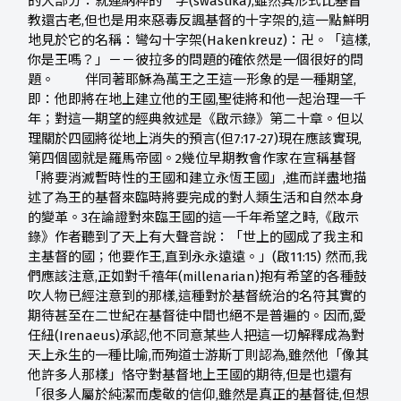
的大部分：就連納粹的 字(swastika),雖然其形式比基督
教還古老,但也是用來惡毒反諷基督的十字架的,這一點鮮明
地見於它的名稱：彎勾十字架(Hakenkreuz)：卍。「這樣,
你是王嗎？」－－彼拉多的問題的確依然是一個很好的問
題。 伴同著耶穌為萬王之王這一形象的是一種期望,
即：他即將在地上建立他的王國,聖徒將和他一起治理一千
年；對這一期望的經典敘述是《啟示錄》第二十章。但以
理關於四國將從地上消失的預言(但7:17-27)現在應該實現,
第四個國就是羅馬帝國。2幾位早期教會作家在宣稱基督
「將要消滅暫時性的王國和建立永恆王國」,進而詳盡地描
述了為王的基督來臨時將要完成的對人類生活和自然本身
的變革。3在論證對來臨王國的這一千年希望之畤,《啟示
錄》作者聽到了天上有大聲音說：「世上的國成了我主和
主基督的國；他要作王,直到永永遠遠。」(啟11:15) 然而,我
們應該注意,正如對千禧年(millenarian)抱有希望的各種鼓
吹人物已經注意到的那樣,這種對於基督統治的名符其實的
期待甚至在二世紀在基督徒中間也絕不是普遍的。因而,愛
任紐(Irenaeus)承認,他不同意某些人把這一切解釋成為對
天上永生的一種比喻,而殉道士游斯丁則認為,雖然他「像其
他許多人那樣」恪守對基督地上王國的期待,但是也還有
「很多人屬於純潔而虔敬的信仰,雖然是真正的基督徒,但想