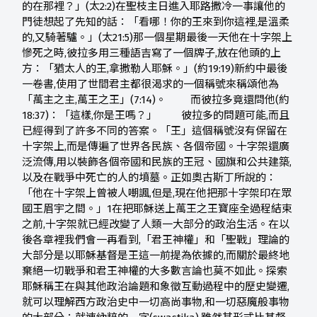
的在那裡？」(太2:2)在聖枝主日進入耶路撒冷一事讓他的
門徒想起了先知的話：「看哪！你的王來到你這裡,是溫柔
的,又騎著驢。」(太21:5)那一個星期最後一天他在十字架上
慘死之時,彼拉多用三種語吉寫了一個牌子,放在他頭的上
方：「猶太人的王,拿撒勒人耶穌。」(約19:19)新約中最後
一卷書,使用了世間君主都很渴求的一個稱號來稱頌他為
「萬主之主,萬王之王」(7:14)。 而彼拉多竟還問他(約
18:37)：「這樣,你是王嗎？」 彼拉多的問題可能,而且
已經得到了許多不同的答案。「王」這個稱號沒有保留在
十字架上,而是傳遍了世界各民族、各個帝國。十字架還廣
泛流傳,用以裝飾各個帝國和民族的王冠、國旗和公共建築,
以及在戰爭中死亡的人的墳墓。正如奧古斯丁所說的：
「他在十字架上曾被人嘲諷,但是,現在他把那十字架印在眾
國王眉宇之間。」1在把耶穌送上萬王之王寶座全過程結束
之前,十字架就已經改變了人類一大部分的政治生活。在以
後各章裡我們會一再看到,「君王神權」和「聖戰」理論的
大部分是以耶穌基督是王這一前提為依據的,而關於最終地
棄絕一切戰爭和君王神權的大多數言論也莫不如此。探索
耶穌稱王在與其他政治論題和象徵互動過程中的歷史變遷,
就可以理解西方政治史中一切高尚事物,和一切惡魔般事物