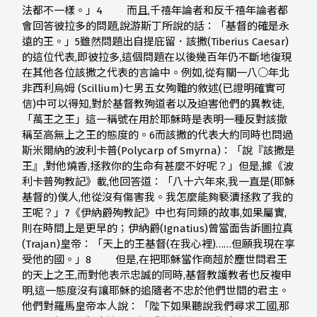
法都不一樣。」4 而且,千禧年論者和反千禧年論者都
會回答彼拉多的問題,說游斯丁所說的話：「基督的確是永
遠的王。」5雖然問題出自提庇留．該撒(Tiberius Caesar)
的這位代表,即彼拉多,這個問題在以後幾百年仍不斷地復現
在其他各位該撒之代表的言論中。例如,從有關一八○年北
非西利烏姆 (Scillium)七男五女殉難的敘述(已證明確實可
信)中可以得知,對於基督教殉道者以及迫害他們的異教徒,
「萬王之王」這一稱號在用於耶穌時是表明一種反對該撤
稱至高無上之王的態度的。6而該撒的代表大約同時也問過
斯米爾納的波利卡普(Polycarp of Smyrna)：「說『該撒是
王』,對他燒香,拯救你的生命有甚麼不好呢？」但是,據《波
利卡普殉教記》載,他回答道：「八十六年來,我一直是(耶穌
基督的)僕人,他從沒有傷害我。我怎麼能夠褻瀆拯救了我的
王呢？」7《伊納爵殉教記》中也有同類的故事,如果屬實,
則在時間上是更早的；伊納爵(Ignatius)曾當面告訴圖拉真
(Trajan)皇帝：「天上的王基督(在我心裡)……但願我現在享
受他的國。」8 但是,在把耶穌當作商超於塵世問君王
的天上之王,而對他表示忠誠的同時,基督教護教者也反複申
明,這一態度沒有讓耶穌的追隨者不忠於他們世間的君主。
他們對羅馬皇帝本人說：「陛下如果聽說我們尋求工國,那