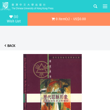
(0)
0 item(s) - US$0.00
Wish List
BACK