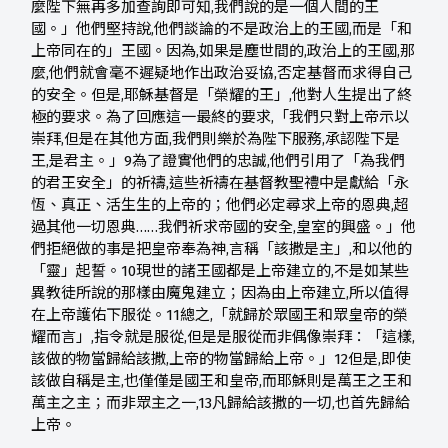
麼陛下無再多加查詢即可知,我們說的是一個人間的王
國。」他們堅持說,他們談論的不是政治上的王國,而是「和
上帝同在的」王國。因為,如果是塵世間的,政治上的王國,那
麼,他們就會毫不遲疑地作出政治妥協,否定基督而求得自己
的安全。但是,耶穌基督是「榮耀的王」,他對人生提出了終
極的要求。為了回應這一最終的要求,「我們只對上帝示以
崇拜,但是在其他方面,我們則樂於為陛下服務,承認陛下是
王,是君主。」9為了證實他們的忠誠,他們引用了「為我們
的君王安全」的祈禱,這些祈禱在基督教聖禮中是獻給「永
恆、真正、活生生的上帝的；他們必定尋求上帝的恩典,超
過其他一切恩典……我們祈求帝國的安全,皇室的興盛。」他
們拒絕做的事是把皇帝奉為神,言稱「該撒是主」,和以他的
「靈」起誓。10現世的諸王國都是上帝建立的,不是如某些
異教徒所說的那樣由魔鬼建立；因為由上帝建立,所以值得
在上帝護佑下服從。11總之,「就歸於眾國王和眾皇帝的榮
耀而言」,指令就是服從,但是是服從而非偶像崇拜：「這樣,
該做的物當歸給該撒,上帝的物當歸給上帝。」12但是,即使
該做自稱是主,也僅僅是國王和皇帝,而耶穌則是萬王之王和
萬主之主；而非眾主之一,13凡歸給該撒的一切,也首先歸給
上帝。