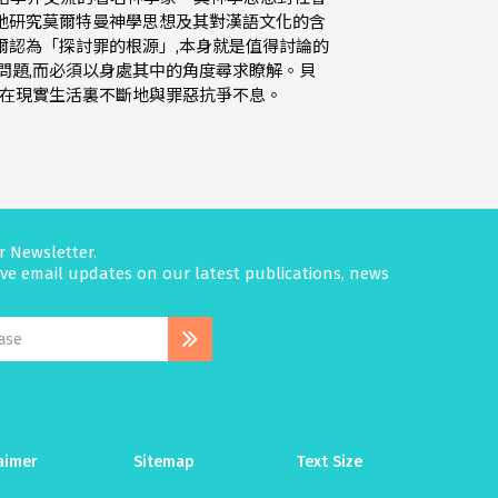
地研究莫爾特曼神學思想及其對漢語文化的含
爾認為「探討罪的根源」,本身就是值得討論的
問題,而必須以身處其中的角度尋求瞭解。貝
續在現實生活裏不斷地與罪惡抗爭不息。
r Newsletter.
eive email updates on our latest publications, news
aimer
Sitemap
Text Size