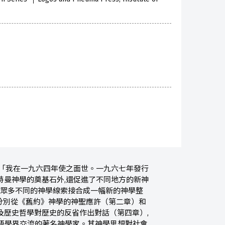
：「我在一九六四年使之面世。一九六七年發行
特曼神學的奠基石外,還促進了不同地方的新神
把眾多不同的神學線索接合成一幅新的神學整
分別從《舊約》神學的神聖應許（第二章）和
及歷史哲學對歷史的反省作出對話（第四章）,
語學界交流的著名神學家。其神學思想對社會