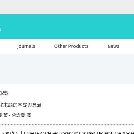
Journals
Other Products
News
神學
終末論的基礎與意涵
 著 • 曾念粵 譯
 , 2007/01
Chinese Academic Library of Christian Thought, The Mode