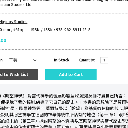
istian Studies Ltd
ligious Studies
40 mm , 461pp
ISBN / ISSN : 978-962-8911-15-8
.00
on
In Stock
Quantity:
d to Wish List
Add to Cart
《盼望神學》,對當代神學的發展影響至深,誠如莫爾特曼自己所言
便擺脫了我的控制,締造了它自己的歷史。」本書的思想除了是莫爾
解放神學、民眾神學等。 莫爾特曼以「盼望」為基督教信仰的核心,
說明其盼望神學在德國的神學傳統中所佔有的地位（第一 章）,跟
的終末論（第三章）探討盼望的本質,再以其盼望神學與當代歷史學
在社會中的使命所蘊含的意義（第五章）。 莫爾特曼為少數積極與漢