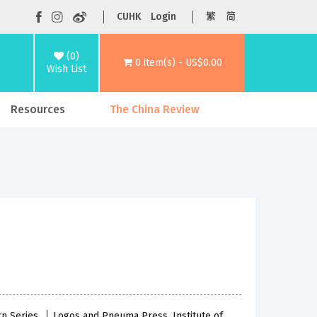
CUHK
Login
繁
简
(0)
0 item(s) - US$0.00
Wish List
Resources
The China Review
rn Series
Logos and Pneuma Press, Institute of