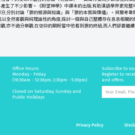
界產生了不少影響。《盼望神學》中譯本的出版,有助漢語學界更完整
分,分別討論「罪的根源與知識」與「罪的本質與傳播」。貝爾考韋
能以全然客觀與純理論性的角度,探討一個與自己整體存在息息相關的
觀,亦不過分樂觀,在信仰的期盼當中他看到罪的終結,而人們卻要繼
Office Hours:
Subscribe to ou
Monday - Friday
Register to rec
(10:30am - 12:30pm; 2:30pm - 5:30pm)
and offers.
Closed on Saturday, Sunday and
Public Holidays
Privacy Policy
Discl