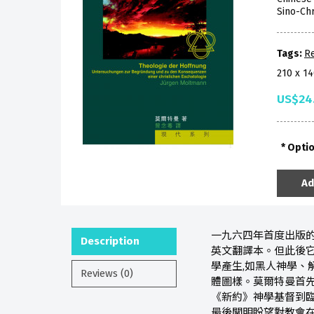
Sino-Chr
Tags:
Re
210 x 1
US$24
Opti
Ad
一九六四年首度出版的
Description
英文翻譯本。但此後它
學產生,如黑人神學、
Reviews (0)
體圖樣。莫爾特曼首先
《新約》神學基督到臨
最後闡明盼望對教會